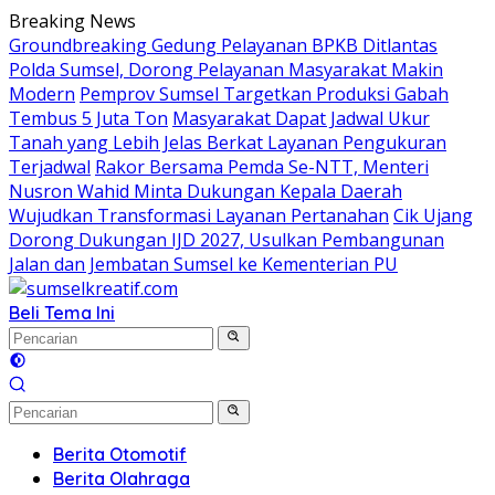
Langsung
Breaking News
ke
Groundbreaking Gedung Pelayanan BPKB Ditlantas
konten
Polda Sumsel, Dorong Pelayanan Masyarakat Makin
Modern
Pemprov Sumsel Targetkan Produksi Gabah
Tembus 5 Juta Ton
Masyarakat Dapat Jadwal Ukur
Tanah yang Lebih Jelas Berkat Layanan Pengukuran
Terjadwal
Rakor Bersama Pemda Se-NTT, Menteri
Nusron Wahid Minta Dukungan Kepala Daerah
Wujudkan Transformasi Layanan Pertanahan
Cik Ujang
Dorong Dukungan IJD 2027, Usulkan Pembangunan
Jalan dan Jembatan Sumsel ke Kementerian PU
Beli Tema Ini
Berita Otomotif
Berita Olahraga