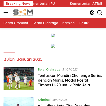
Langsung
 Kementerian PU
Breaking News
Kementerian ATR/BPN, KPK, dan Pemda
ke
konten
Berita Otomotif
Berita Olahraga
Kriminal
Politik
Bulan:
Januari 2025
Bola
,
Olahraga
31/01/2025
Tuntaskan Mandiri Challenge Series
dengan Manis, Modal Positif
Timnas U-20 untuk Piala Asia
Kriminal
30/01/2025
Wujudkan Asta Cita, Presiden