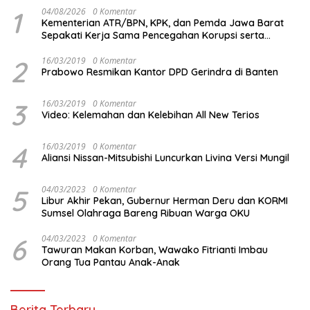
1
04/08/2026
0 Komentar
Kementerian ATR/BPN, KPK, dan Pemda Jawa Barat
Sepakati Kerja Sama Pencegahan Korupsi serta
Penguatan Ekonomi Daerah
2
16/03/2019
0 Komentar
Prabowo Resmikan Kantor DPD Gerindra di Banten
3
16/03/2019
0 Komentar
Video: Kelemahan dan Kelebihan All New Terios
4
16/03/2019
0 Komentar
Aliansi Nissan-Mitsubishi Luncurkan Livina Versi Mungil
5
04/03/2023
0 Komentar
Libur Akhir Pekan, Gubernur Herman Deru dan KORMI
Sumsel Olahraga Bareng Ribuan Warga OKU
6
04/03/2023
0 Komentar
Tawuran Makan Korban, Wawako Fitrianti Imbau
Orang Tua Pantau Anak-Anak
Berita Terbaru