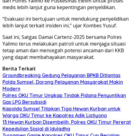
dan Polres Yalimo ke Puskesmas Elelim untuk proses
medis lebih lanjut guna kepentingan penyeldikan.
“Evakuasi ini bertujuan untuk mendukung penyelidikan
lebih lanjut terkait insiden ini,” ujar Kombes Yusuf.
Saat ini, Satgas Damai Cartenz-2025 bersama Polres
Yalimo terus melakukan patroli untuk menjaga situasi
tetap aman dan mencegah potensi ancaman dari KKB
yang dapat membahayakan masyarakat.
Berita Terkait
Groundbreaking Gedung Pelayanan BPKB Ditlantas
Polda Sumsel, Dorong Pelayanan Masyarakat Makin
Modern
Polres OKU Timur Ungkap Tindak Pidana Penyuntikan
Gas LPG Bersubsidi
Kapolda Sumsel Titipkan Tiga Hewan Kurban untuk
Warga OKU Timur ke Kapolres Adik Listiyono
13 Hewan Kurban Disembelih, Polres OKU Timur Pererat
Kepedulian Sosial di Iduladha
Turnamen Gaple Kapolres OKU Timur Cup Berjalan