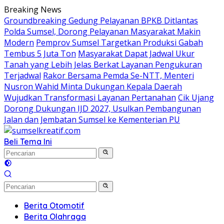
Langsung
Breaking News
ke
Groundbreaking Gedung Pelayanan BPKB Ditlantas
konten
Polda Sumsel, Dorong Pelayanan Masyarakat Makin
Modern
Pemprov Sumsel Targetkan Produksi Gabah
Tembus 5 Juta Ton
Masyarakat Dapat Jadwal Ukur
Tanah yang Lebih Jelas Berkat Layanan Pengukuran
Terjadwal
Rakor Bersama Pemda Se-NTT, Menteri
Nusron Wahid Minta Dukungan Kepala Daerah
Wujudkan Transformasi Layanan Pertanahan
Cik Ujang
Dorong Dukungan IJD 2027, Usulkan Pembangunan
Jalan dan Jembatan Sumsel ke Kementerian PU
Beli Tema Ini
Berita Otomotif
Berita Olahraga