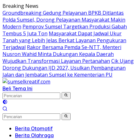
Langsung
Breaking News
ke
Groundbreaking Gedung Pelayanan BPKB Ditlantas
konten
Polda Sumsel, Dorong Pelayanan Masyarakat Makin
Modern
Pemprov Sumsel Targetkan Produksi Gabah
Tembus 5 Juta Ton
Masyarakat Dapat Jadwal Ukur
Tanah yang Lebih Jelas Berkat Layanan Pengukuran
Terjadwal
Rakor Bersama Pemda Se-NTT, Menteri
Nusron Wahid Minta Dukungan Kepala Daerah
Wujudkan Transformasi Layanan Pertanahan
Cik Ujang
Dorong Dukungan IJD 2027, Usulkan Pembangunan
Jalan dan Jembatan Sumsel ke Kementerian PU
Beli Tema Ini
Berita Otomotif
Berita Olahraga