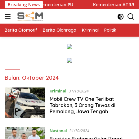
Langsung
 Kementerian PU
Breaking News
Kementerian ATR/BPN, KPK, dan Pemda
ke
konten
Berita Otomotif
Berita Olahraga
Kriminal
Politik
Bulan:
Oktober 2024
Kriminal
31/10/2024
Mobil Crew TV One Terlibat
Tabrakan, 3 Orang Tewas di
Pemalang, Jawa Tengah
Nasional
31/10/2024
Presiden Prabowo Gelar Rapat