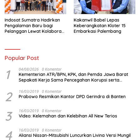
Indosat Sumatra Hadirkan
Kakanwil Babel Lepas
Pengalaman Baru bagi
Keberangkatan Kloter 15
Pelanggan Lewat Kolaborasi
Embarkasi Palembang
dengan Tomoro Coffee
Popular Post
1
04/08/2026
0 Komentar
Kementerian ATR/BPN, KPK, dan Pemda Jawa Barat
Sepakati Kerja Sama Pencegahan Korupsi serta
Penguatan Ekonomi Daerah
2
16/03/2019
0 Komentar
Prabowo Resmikan Kantor DPD Gerindra di Banten
3
16/03/2019
0 Komentar
Video: Kelemahan dan Kelebihan All New Terios
4
16/03/2019
0 Komentar
Aliansi Nissan-Mitsubishi Luncurkan Livina Versi Mungil