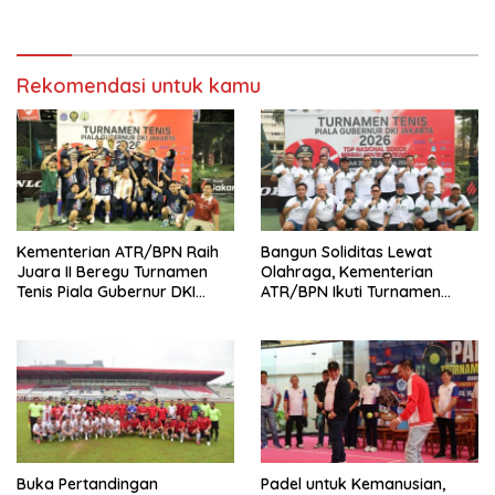
Tembus Prestasi di Kelas
Parpol Pertama di Indonesia
Production Beregu
Rekomendasi untuk kamu
Kementerian ATR/BPN Raih
Bangun Soliditas Lewat
Juara II Beregu Turnamen
Olahraga, Kementerian
Tenis Piala Gubernur DKI
ATR/BPN Ikuti Turnamen
Jakarta 2026
Tenis Piala Gubernur DKI
Jakarta 2026
Buka Pertandingan
Padel untuk Kemanusian,