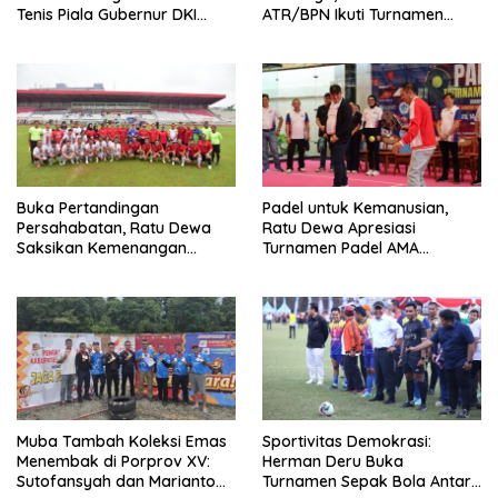
Tenis Piala Gubernur DKI
ATR/BPN Ikuti Turnamen
Jakarta 2026
Tenis Piala Gubernur DKI
Jakarta 2026
Buka Pertandingan
Padel untuk Kemanusian,
Persahabatan, Ratu Dewa
Ratu Dewa Apresiasi
Saksikan Kemenangan
Turnamen Padel AMA
Korpri FC Atas David FC
Indonesia
Muba Tambah Koleksi Emas
Sportivitas Demokrasi:
Menembak di Porprov XV:
Herman Deru Buka
Sutofansyah dan Marianto
Turnamen Sepak Bola Antar