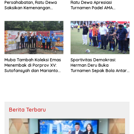
Persahabatan, Ratu Dewa
Ratu Dewa Apresiasi
Saksikan Kemenangan
Turnamen Padel AMA
Korpri FC Atas David FC
Indonesia
Muba Tambah Koleksi Emas
Sportivitas Demokrasi:
Menembak di Porprov XV:
Herman Deru Buka
Sutofansyah dan Marianto
Turnamen Sepak Bola Antar
Tembus Prestasi di Kelas
Parpol Pertama di Indonesia
Production Beregu
Berita Terbaru