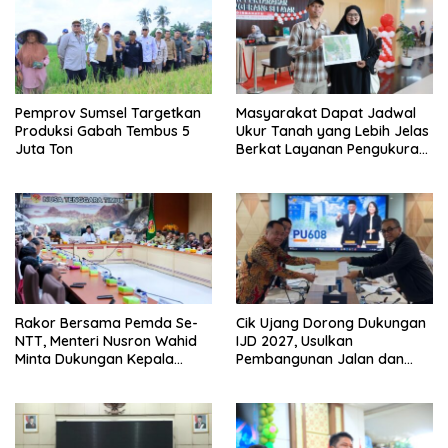
Pemprov Sumsel Targetkan
Masyarakat Dapat Jadwal
Produksi Gabah Tembus 5
Ukur Tanah yang Lebih Jelas
Juta Ton
Berkat Layanan Pengukuran
Terjadwal
Rakor Bersama Pemda Se-
Cik Ujang Dorong Dukungan
NTT, Menteri Nusron Wahid
IJD 2027, Usulkan
Minta Dukungan Kepala
Pembangunan Jalan dan
Daerah Wujudkan
Jembatan Sumsel ke
Transformasi Layanan
Kementerian PU
Pertanahan