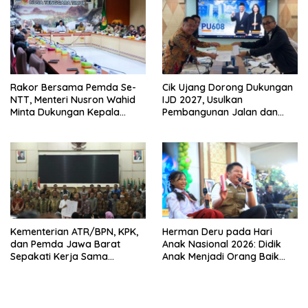
Rakor Bersama Pemda Se-
Cik Ujang Dorong Dukungan
NTT, Menteri Nusron Wahid
IJD 2027, Usulkan
Minta Dukungan Kepala
Pembangunan Jalan dan
Daerah Wujudkan
Jembatan Sumsel ke
Transformasi Layanan
Kementerian PU
Pertanahan
Kementerian ATR/BPN, KPK,
Herman Deru pada Hari
dan Pemda Jawa Barat
Anak Nasional 2026: Didik
Sepakati Kerja Sama
Anak Menjadi Orang Baik
Pencegahan Korupsi serta
Dimulai dari Keteladanan
Penguatan Ekonomi Daerah
Orang Tua