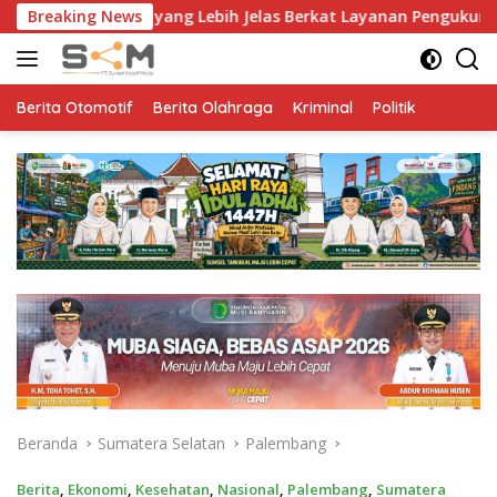
Langsung
g Lebih Jelas Berkat Layanan Pengukuran Terjadwal
Breaking News
R
ke
konten
Berita Otomotif
Berita Olahraga
Kriminal
Politik
Beranda
Sumatera Selatan
Palembang
Berita
,
Ekonomi
,
Kesehatan
,
Nasional
,
Palembang
,
Sumatera