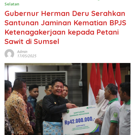
Selatan
Gubernur Herman Deru Serahkan
Santunan Jaminan Kematian BPJS
Ketenagakerjaan kepada Petani
Sawit di Sumsel
Admin
17/05/2025