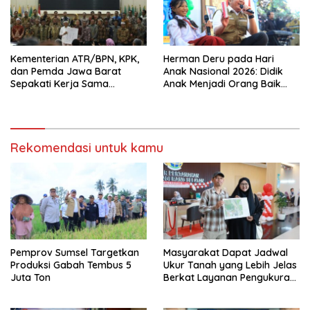
Kementerian ATR/BPN, KPK,
Herman Deru pada Hari
dan Pemda Jawa Barat
Anak Nasional 2026: Didik
Sepakati Kerja Sama
Anak Menjadi Orang Baik
Pencegahan Korupsi serta
Dimulai dari Keteladanan
Penguatan Ekonomi Daerah
Orang Tua
Rekomendasi untuk kamu
Pemprov Sumsel Targetkan
Masyarakat Dapat Jadwal
Produksi Gabah Tembus 5
Ukur Tanah yang Lebih Jelas
Juta Ton
Berkat Layanan Pengukuran
Terjadwal