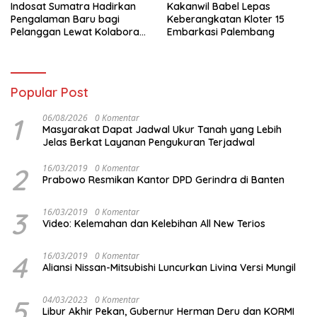
Indosat Sumatra Hadirkan
Kakanwil Babel Lepas
Pengalaman Baru bagi
Keberangkatan Kloter 15
Pelanggan Lewat Kolaborasi
Embarkasi Palembang
dengan Tomoro Coffee
Popular Post
1
06/08/2026
0 Komentar
Masyarakat Dapat Jadwal Ukur Tanah yang Lebih
Jelas Berkat Layanan Pengukuran Terjadwal
2
16/03/2019
0 Komentar
Prabowo Resmikan Kantor DPD Gerindra di Banten
3
16/03/2019
0 Komentar
Video: Kelemahan dan Kelebihan All New Terios
4
16/03/2019
0 Komentar
Aliansi Nissan-Mitsubishi Luncurkan Livina Versi Mungil
5
04/03/2023
0 Komentar
Libur Akhir Pekan, Gubernur Herman Deru dan KORMI