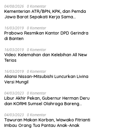
04/08/2026
0 Komentar
Kementerian ATR/BPN, KPK, dan Pemda
Jawa Barat Sepakati Kerja Sama
Pencegahan Korupsi serta Penguatan
Ekonomi Daerah
16/03/2019
0 Komentar
Prabowo Resmikan Kantor DPD Gerindra
di Banten
16/03/2019
0 Komentar
Video: Kelemahan dan Kelebihan All New
Terios
16/03/2019
0 Komentar
Aliansi Nissan-Mitsubishi Luncurkan Livina
Versi Mungil
04/03/2023
0 Komentar
Libur Akhir Pekan, Gubernur Herman Deru
dan KORMI Sumsel Olahraga Bareng
Ribuan Warga OKU
04/03/2023
0 Komentar
Tawuran Makan Korban, Wawako Fitrianti
Imbau Orang Tua Pantau Anak-Anak