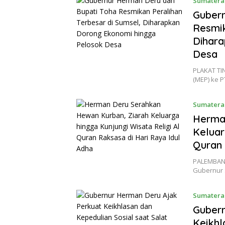
Sumatera
Gubern
Resmik
Dihar
Desa
PLAKAT TI
(MEP) ke P
Sumatera
Herma
Keluar
Quran 
PALEMBANG
Gubernur 
Sumatera
Gubern
Keikhl