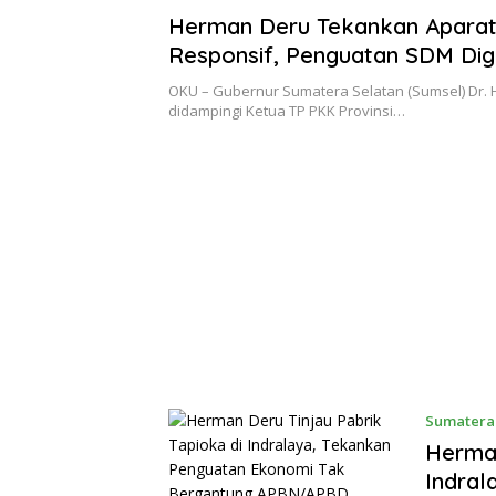
Herman Deru Tekankan Aparat
Responsif, Penguatan SDM Digi
Pembinaan Karakter pada HUT
OKU – Gubernur Sumatera Selatan (Sumsel) Dr. 
Kabupaten OKU
didampingi Ketua TP PKK Provinsi…
Sumatera
Herman
Indral