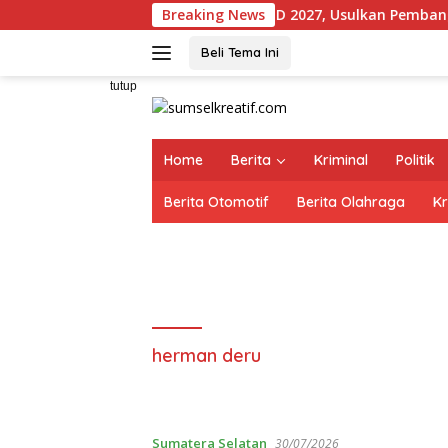
Langsung
Dorong Dukungan IJD 2027, Usulkan Pembangunan Jalan dan Je
Breaking News
ke
konten
Beli Tema Ini
tutup
Home
Berita
Kriminal
Politik
Berita Otomotif
Berita Olahraga
Kr
herman deru
Sumatera Selatan
30/07/2026