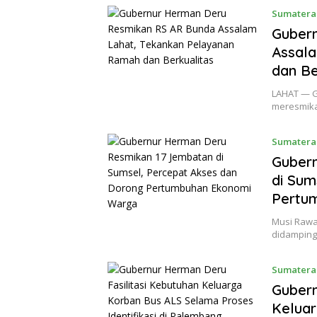
Sumatera
Guber
Assal
dan Be
LAHAT — G
meresmika
Sumatera
Guber
di Sum
Pertu
Musi Rawa
didamping
Sumatera
Gubern
Kelua