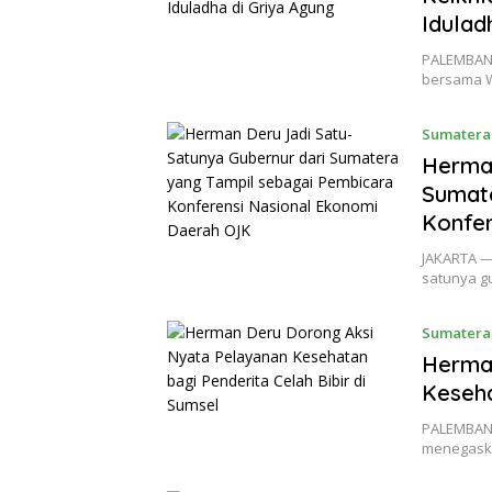
Idulad
PALEMBANG
bersama W
Sumatera
Herman
Sumate
Konfer
JAKARTA —
satunya g
Sumatera
Herma
Keseha
PALEMBANG
menegaska