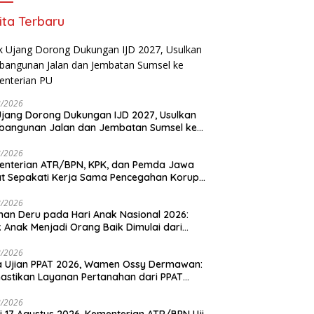
ita Terbaru
8/2026
Ujang Dorong Dukungan IJD 2027, Usulkan
bangunan Jalan dan Jembatan Sumsel ke
nterian PU
8/2026
enterian ATR/BPN, KPK, dan Pemda Jawa
t Sepakati Kerja Sama Pencegahan Korupsi
a Penguatan Ekonomi Daerah
8/2026
an Deru pada Hari Anak Nasional 2026:
k Anak Menjadi Orang Baik Dimulai dari
ladanan Orang Tua
8/2026
 Ujian PPAT 2026, Wamen Ossy Dermawan:
stikan Layanan Pertanahan dari PPAT
eten, Profesional dan Berintegritas
8/2026