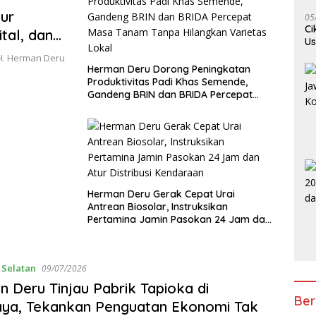
ur
05
Ci
tal, dan
Us
 ke-116
Je
H. Herman Deru
Herman Deru Dorong Peningkatan
Produktivitas Padi Khas Semende,
Gandeng BRIN dan BRIDA Percepat
Masa Tanam Tanpa Hilangkan
Varietas Lokal
Herman Deru Gerak Cepat Urai
Antrean Biosolar, Instruksikan
Pertamina Jamin Pasokan 24 Jam dan
Atur Distribusi Kendaraan
 Selatan
09/07/2026
 Deru Tinjau Pabrik Tapioka di
Ber
aya, Tekankan Penguatan Ekonomi Tak