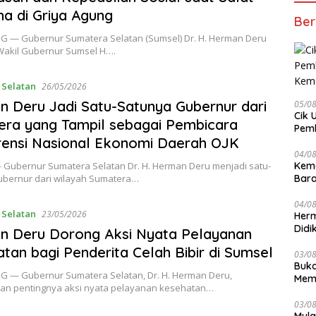
ha di Griya Agung
Ber
 — Gubernur Sumatera Selatan (Sumsel) Dr. H. Herman Deru
akil Gubernur Sumsel H….
 Selatan
26/05/2026
 Deru Jadi Satu-Satunya Gubernur dari
05/0
Cik 
ra yang Tampil sebagai Pembicara
Pem
ensi Nasional Ekonomi Daerah OJK
Keme
04/0
 Gubernur Sumatera Selatan Dr. H. Herman Deru menjadi satu-
Kem
ubernur dari wilayah Sumatera…
Bara
sert
04/0
 Selatan
23/05/2026
Herm
Didi
n Deru Dorong Aksi Nyata Pelayanan
Kete
tan bagi Penderita Celah Bibir di Sumsel
03/0
Buka
 — Gubernur Sumatera Selatan, Dr. H. Herman Deru,
Mema
n pentingnya aksi nyata pelayanan kesehatan…
Komp
03/0