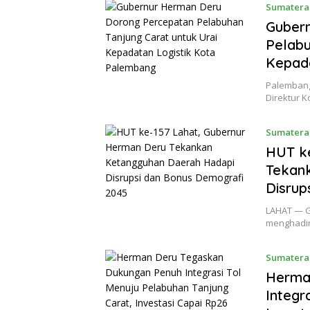
Sumatera
Guber
Pelabu
Kepada
Palembang
Direktur 
Sumatera
HUT ke
Tekan
Disrup
LAHAT — G
menghadir
Sumatera
Herma
Integr