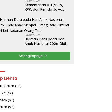
04/08/2026
Kementerian ATR/BPN,
KPK, dan Pemda Jawa
Barat Sepakati Kerja
Sama Pencegahan Korupsi
serta Penguatan Ekonomi
Daerah
04/08/2026
Herman Deru pada Hari
Anak Nasional 2026: Didik
Anak Menjadi Orang Baik
Dimulai dari Keteladanan
Selengkapnya
Orang Tua
ip Berita
tus 2026
(11)
2026
(42)
 2026
(61)
2026
(92)