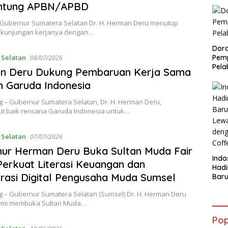
ntung APBN/APBD
 – Gubernur Sumatera Selatan Dr. H. Herman Deru menutup
 kunjungan kerjanya dengan…
Doro
 Selatan
Pemp
08/07/2026
Pela
n Deru Dukung Pembaruan Kerja Sama
 Garuda Indonesia
 – Gubernur Sumatera Selatan, Dr. H. Herman Deru,
 baik rencana Garuda Indonesia untuk…
 Selatan
07/07/2026
ur Herman Deru Buka Sultan Muda Fair
Indo
Perkuat Literasi Keuangan dan
Had
rasi Digital Pengusaha Muda Sumsel
Baru
Lewa
 – Gubernur Sumatera Selatan (Sumsel) Dr. H. Herman Deru
den
smi membuka Sultan Muda…
Coff
Pop