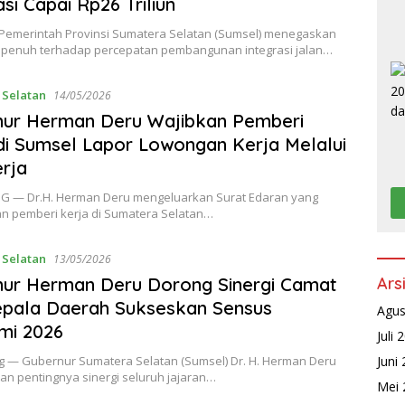
asi Capai Rp26 Triliun
 Pemerintah Provinsi Sumatera Selatan (Sumsel) menegaskan
penuh terhadap percepatan pembangunan integrasi jalan…
 Selatan
14/05/2026
nur Herman Deru Wajibkan Pemberi
di Sumsel Lapor Lowongan Kerja Melalui
rja
 — Dr.H. Herman Deru mengeluarkan Surat Edaran yang
n pemberi kerja di Sumatera Selatan…
 Selatan
13/05/2026
ur Herman Deru Dorong Sinergi Camat
Ars
epala Daerah Sukseskan Sensus
Agus
mi 2026
Juli 
 — Gubernur Sumatera Selatan (Sumsel) Dr. H. Herman Deru
Juni
n pentingnya sinergi seluruh jajaran…
Mei 