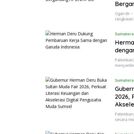
Berga
Ogan Ilir
rangkaian
Sumatera
Herma
dengan
Palembang
menyambut
Sumatera
Gubern
2026, 
Aksele
Palembang
secara re