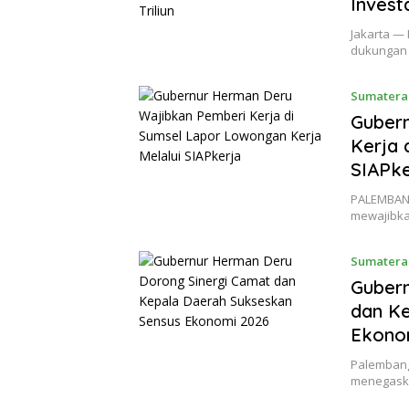
Invest
Jakarta —
dukungan 
Sumatera
Guber
Kerja 
SIAPke
PALEMBANG
mewajibka
Sumatera
Gubern
dan K
Ekono
Palembang
menegaska