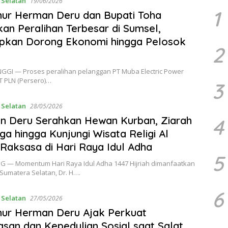
 Selatan
19/06/2026
1
ur Herman Deru dan Bupati Toha
an Peralihan Terbesar di Sumsel,
apkan Dorong Ekonomi hingga Pelosok
2
NGGI — Proses peralihan pelanggan PT Muba Electric Power
T PLN (Persero)…
3
 Selatan
28/05/2026
n Deru Serahkan Hewan Kurban, Ziarah
4
ga hingga Kunjungi Wisata Religi Al
Raksasa di Hari Raya Idul Adha
5
 — Momentum Hari Raya Idul Adha 1447 Hijriah dimanfaatkan
Sumatera Selatan, Dr. H….
6
 Selatan
27/05/2026
ur Herman Deru Ajak Perkuat
asan dan Kepedulian Sosial saat Salat