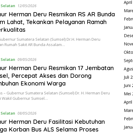
Apri
 Selatan
12/05/2026
Mare
nur Herman Deru Resmikan RS AR Bunda
Febr
am Lahat, Tekankan Pelayanan Ramah
Janu
rkualitas
Des
ubernur Sumatera Selatan (Sumsel) Dr.H. Herman Deru
Nov
n Rumah Sakit AR Bunda Assalam…
Okto
 Selatan
09/05/2026
Sept
nur Herman Deru Resmikan 17 Jembatan
Agus
sel, Percepat Akses dan Dorong
Juli 
mbuhan Ekonomi Warga
Juni
s – Gubernur Sumatera Selatan (Sumsel) Dr. H. Herman Deru
Mei 
i Wakil Gubernur Sumsel…
Apri
Mare
 Selatan
08/05/2026
Febr
ur Herman Deru Fasilitasi Kebutuhan
Janu
rga Korban Bus ALS Selama Proses