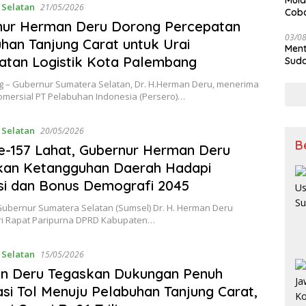
Mula
 Selatan
21/05/2026
Coba
nur Herman Deru Dorong Percepatan
Kan
03/0
han Tanjung Carat untuk Urai
Ment
tan Logistik Kota Palembang
Suda
 – Gubernur Sumatera Selatan, Dr. H.Herman Deru, menerima
Komersial PT Pelabuhan Indonesia (Persero)…
 Selatan
20/05/2026
B
-157 Lahat, Gubernur Herman Deru
kan Ketangguhan Daerah Hadapi
si dan Bonus Demografi 2045
ubernur Sumatera Selatan (Sumsel) Dr. H. Herman Deru
i Rapat Paripurna DPRD Kabupaten…
 Selatan
15/05/2026
n Deru Tegaskan Dukungan Penuh
asi Tol Menuju Pelabuhan Tanjung Carat,