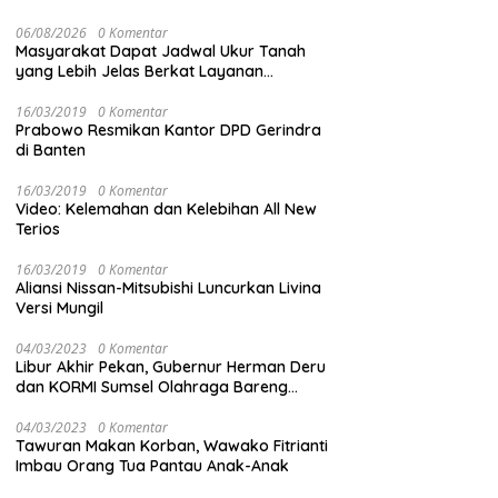
06/08/2026
0 Komentar
Masyarakat Dapat Jadwal Ukur Tanah
yang Lebih Jelas Berkat Layanan
Pengukuran Terjadwal
16/03/2019
0 Komentar
Prabowo Resmikan Kantor DPD Gerindra
di Banten
16/03/2019
0 Komentar
Video: Kelemahan dan Kelebihan All New
Terios
16/03/2019
0 Komentar
Aliansi Nissan-Mitsubishi Luncurkan Livina
Versi Mungil
04/03/2023
0 Komentar
Libur Akhir Pekan, Gubernur Herman Deru
dan KORMI Sumsel Olahraga Bareng
Ribuan Warga OKU
04/03/2023
0 Komentar
Tawuran Makan Korban, Wawako Fitrianti
Imbau Orang Tua Pantau Anak-Anak