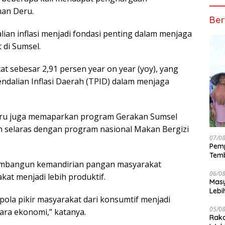
man Deru.
Ber
ian inflasi menjadi fondasi penting dalam menjaga
t di Sumsel.
at sebesar 2,91 persen year on year (yoy), yang
dalian Inflasi Daerah (TPID) dalam menjaga
Deru juga memaparkan program Gerakan Sumsel
n selaras dengan program nasional Makan Bergizi
07/0
Pemp
Temb
embangun kemandirian pangan masyarakat
06/0
at menjadi lebih produktif.
Masy
Lebi
la pikir masyarakat dari konsumtif menjadi
Terj
05/0
ara ekonomi,” katanya.
Rako