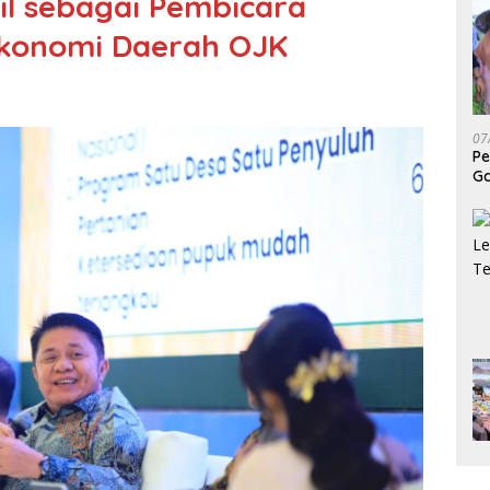
l sebagai Pembicara
Ekonomi Daerah OJK
07
Pe
Ga