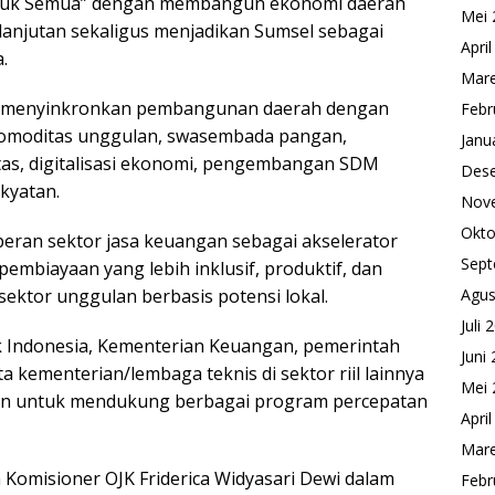
untuk Semua” dengan membangun ekonomi daerah
Mei 
elanjutan sekaligus menjadikan Sumsel sebagai
Apri
.
Mare
us menyinkronkan pembangunan daerah dengan
Febr
si komoditas unggulan, swasembada pangan,
Janu
tas, digitalisasi ekonomi, pengembangan SDM
Des
kyatan.
Nov
Okto
eran sektor jasa keuangan sebagai akselerator
Sept
mbiayaan yang lebih inklusif, produktif, dan
Agus
sektor unggulan berbasis potensi lokal.
Juli 
nk Indonesia, Kementerian Keuangan, pemerintah
Juni
a kementerian/lembaga teknis di sektor riil lainnya
Mei 
an untuk mendukung berbagai program percepatan
Apri
Mare
Komisioner OJK Friderica Widyasari Dewi dalam
Febr