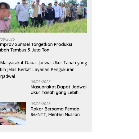
/08/2026
mprov Sumsel Targetkan Produksi
bah Tembus 5 Juta Ton
06/08/2026
Masyarakat Dapat Jadwal
Ukur Tanah yang Lebih
Jelas Berkat Layanan
Pengukuran Terjadwal
05/08/2026
Rakor Bersama Pemda
Se-NTT, Menteri Nusron
Wahid Minta Dukungan
Kepala Daerah Wujudkan
Transformasi Layanan
Pertanahan