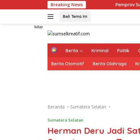
Langsung
Breaking News
Pemprov Sumsel Targetkan Prod
ke
konten
Beli Tema Ini
tutup
H
Berita
Kriminal
Politik
o
m
Berita Otomotif
Berita Olahraga
Kr
e
Beranda
Sumatera Selatan
Sumatera Selatan
Herman Deru Jadi Sa