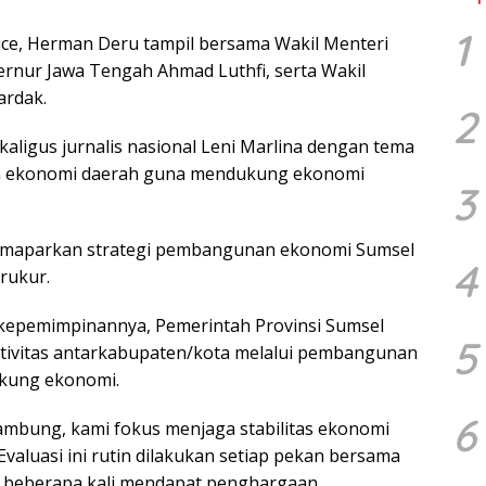
1
ice, Herman Deru tampil bersama Wakil Menteri
ernur Jawa Tengah Ahmad Luthfi, serta Wakil
ardak.
2
kaligus jurnalis nasional Leni Marlina dengan tema
n ekonomi daerah guna mendukung ekonomi
3
emaparkan strategi pembangunan ekonomi Sumsel
4
erukur.
 kepemimpinannya, Pemerintah Provinsi Sumsel
5
ivitas antarkabupaten/kota melalui pembangunan
ukung ekonomi.
6
sambung, kami fokus menjaga stabilitas ekonomi
Evaluasi ini rutin dilakukan setiap pekan bersama
 beberapa kali mendapat penghargaan