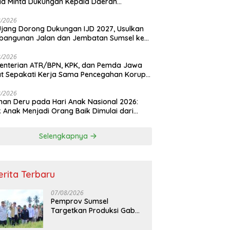
d Minta Dukungan Kepala Daerah
dkan Transformasi Layanan Pertanahan
8/2026
Ujang Dorong Dukungan IJD 2027, Usulkan
bangunan Jalan dan Jembatan Sumsel ke
nterian PU
8/2026
enterian ATR/BPN, KPK, dan Pemda Jawa
t Sepakati Kerja Sama Pencegahan Korupsi
a Penguatan Ekonomi Daerah
8/2026
an Deru pada Hari Anak Nasional 2026:
k Anak Menjadi Orang Baik Dimulai dari
ladanan Orang Tua
Selengkapnya
erita Terbaru
07/08/2026
Pemprov Sumsel
Targetkan Produksi Gabah
Tembus 5 Juta Ton