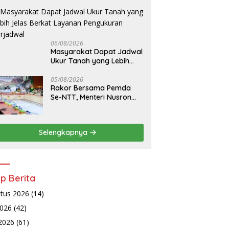
06/08/2026
Masyarakat Dapat Jadwal
Ukur Tanah yang Lebih
Jelas Berkat Layanan
Pengukuran Terjadwal
05/08/2026
Rakor Bersama Pemda
Se-NTT, Menteri Nusron
Wahid Minta Dukungan
Kepala Daerah Wujudkan
Transformasi Layanan
Selengkapnya
Pertanahan
ip Berita
tus 2026
(14)
2026
(42)
 2026
(61)