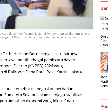
Ber
bicara dalam Konferensi Nasional Pengembangan Ekonomi Daerah
Doro
angan di Ballroom Dana Rote, Balai Kartini, Jakarta, Senin
Pemp
Pela
 Dr. H. Herman Deru menjadi satu-satunya
ipercaya tampil sebagai pembicara dalam
konomi Daerah (KNPED) 2026 yang
 di Ballroom Dana Rote, Balai Kartini, Jakarta,
Indo
Had
Baru
asional tersebut menegaskan perhatian
Lewa
n Sumatera Selatan dalam menjaga stabilitas
den
Coff
pertumbuhan ekonomi yang inklusif dan
Pop