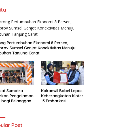
ita
ng Pertumbuhan Ekonomi 8 Persen,
rov Sumsel Genjot Konektivitas Menuju
buhan Tanjung Carat
sat Sumatra
Kakanwil Babel Lepas
irkan Pengalaman
Keberangkatan Kloter
 bagi Pelanggan
15 Embarkasi
t Kolaborasi
Palembang
gan Tomoro
ee
ular Post