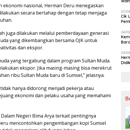
Wahi
n ekonomi nasional, Herman Deru menegaskan
Wuju
05/0
lakukan secara bertahap dengan tetap menjaga
Cik 
buhan.
Pem
Keme
04/0
h juga dilakukan melalui pemberdayaan generasi
Kem
Muda yang dikembangkan bersama OJK untuk
Bara
tivitas dan ekspor.
sert
04/0
Herm
k muda yang tergabung dalam program Sultan Muda.
Didi
akukan ekspor. Jika masing-masing bisa merekrut
Kete
han ribu Sultan Muda baru di Sumsel,” jelasnya.
tidak hanya didorong menjadi pekerja atau
 pejuang ekonomi dan pelaku usaha yang memahami
B
Dalam Negeri Bima Arya terkait pentingnya
Deru mencontohkan pengembangan kopi Sumsel