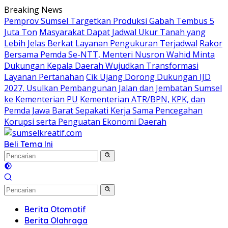
Langsung
Breaking News
ke
Pemprov Sumsel Targetkan Produksi Gabah Tembus 5
konten
Juta Ton
Masyarakat Dapat Jadwal Ukur Tanah yang
Lebih Jelas Berkat Layanan Pengukuran Terjadwal
Rakor
Bersama Pemda Se-NTT, Menteri Nusron Wahid Minta
Dukungan Kepala Daerah Wujudkan Transformasi
Layanan Pertanahan
Cik Ujang Dorong Dukungan IJD
2027, Usulkan Pembangunan Jalan dan Jembatan Sumsel
ke Kementerian PU
Kementerian ATR/BPN, KPK, dan
Pemda Jawa Barat Sepakati Kerja Sama Pencegahan
Korupsi serta Penguatan Ekonomi Daerah
Beli Tema Ini
Berita Otomotif
Berita Olahraga