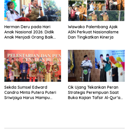
Herman Deru pada Hari
Wawako Palembang Ajak
Anak Nasional 2026: Didik
ASN Perkuat Nasionalisme
Anak Menjadi Orang Baik
Dan Tingkatkan Kinerja
Dimulai dari Keteladanan
Orang Tua
Sekda Sumsel Edward
Cik Ujang Tekankan Peran
Candra Minta Putera Puteri
Strategis Perempuan Saat
Sriwijaya Harus Mampu
Buka Kajian Tafsir Al-Qur’an
Bawa Sumsel Go
BKOW Sumsel
Internasional