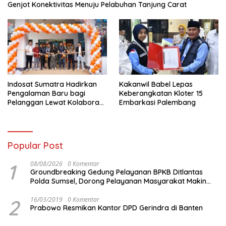
Genjot Konektivitas Menuju Pelabuhan Tanjung Carat
Indosat Sumatra Hadirkan
Kakanwil Babel Lepas
Pengalaman Baru bagi
Keberangkatan Kloter 15
Pelanggan Lewat Kolaborasi
Embarkasi Palembang
dengan Tomoro Coffee
Popular Post
1
08/08/2026
0 Komentar
Groundbreaking Gedung Pelayanan BPKB Ditlantas
Polda Sumsel, Dorong Pelayanan Masyarakat Makin
Modern
2
16/03/2019
0 Komentar
Prabowo Resmikan Kantor DPD Gerindra di Banten