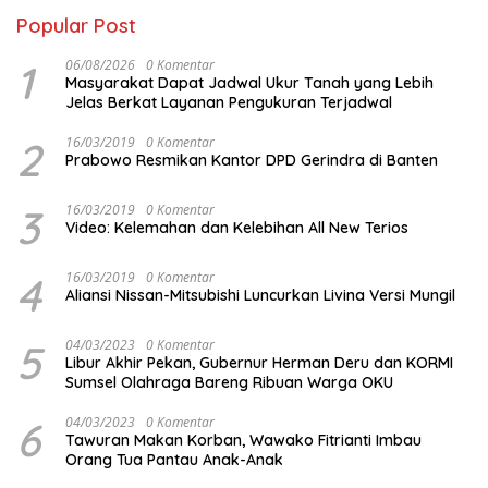
Popular Post
1
06/08/2026
0 Komentar
Masyarakat Dapat Jadwal Ukur Tanah yang Lebih
Jelas Berkat Layanan Pengukuran Terjadwal
2
16/03/2019
0 Komentar
Prabowo Resmikan Kantor DPD Gerindra di Banten
3
16/03/2019
0 Komentar
Video: Kelemahan dan Kelebihan All New Terios
4
16/03/2019
0 Komentar
Aliansi Nissan-Mitsubishi Luncurkan Livina Versi Mungil
5
04/03/2023
0 Komentar
Libur Akhir Pekan, Gubernur Herman Deru dan KORMI
Sumsel Olahraga Bareng Ribuan Warga OKU
6
04/03/2023
0 Komentar
Tawuran Makan Korban, Wawako Fitrianti Imbau
Orang Tua Pantau Anak-Anak