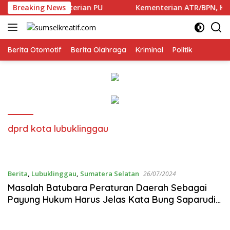
Langsung
el ke Kementerian PU
Breaking News
Kementerian ATR/BPN, KPK, dan
ke
konten
Berita Otomotif
Berita Olahraga
Kriminal
Politik
dprd kota lubuklinggau
Berita
,
Lubuklinggau
,
Sumatera Selatan
26/07/2024
Masalah Batubara Peraturan Daerah Sebagai
Payung Hukum Harus Jelas Kata Bung Saparudin
Yassa