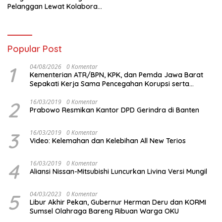
Pelanggan Lewat Kolaborasi
dengan Tomoro Coffee
Popular Post
1
04/08/2026
0 Komentar
Kementerian ATR/BPN, KPK, dan Pemda Jawa Barat
Sepakati Kerja Sama Pencegahan Korupsi serta
Penguatan Ekonomi Daerah
2
16/03/2019
0 Komentar
Prabowo Resmikan Kantor DPD Gerindra di Banten
3
16/03/2019
0 Komentar
Video: Kelemahan dan Kelebihan All New Terios
4
16/03/2019
0 Komentar
Aliansi Nissan-Mitsubishi Luncurkan Livina Versi Mungil
5
04/03/2023
0 Komentar
Libur Akhir Pekan, Gubernur Herman Deru dan KORMI
Sumsel Olahraga Bareng Ribuan Warga OKU