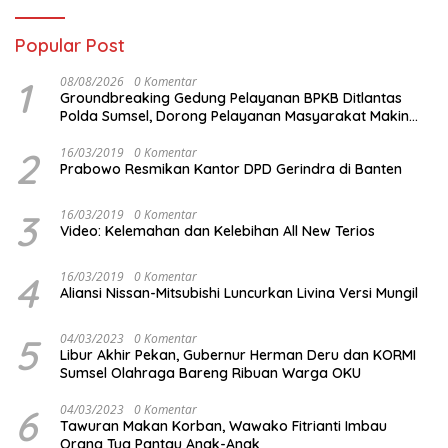
Popular Post
1
08/08/2026
0 Komentar
Groundbreaking Gedung Pelayanan BPKB Ditlantas
Polda Sumsel, Dorong Pelayanan Masyarakat Makin
Modern
2
16/03/2019
0 Komentar
Prabowo Resmikan Kantor DPD Gerindra di Banten
3
16/03/2019
0 Komentar
Video: Kelemahan dan Kelebihan All New Terios
4
16/03/2019
0 Komentar
Aliansi Nissan-Mitsubishi Luncurkan Livina Versi Mungil
5
04/03/2023
0 Komentar
Libur Akhir Pekan, Gubernur Herman Deru dan KORMI
Sumsel Olahraga Bareng Ribuan Warga OKU
6
04/03/2023
0 Komentar
Tawuran Makan Korban, Wawako Fitrianti Imbau
Orang Tua Pantau Anak-Anak