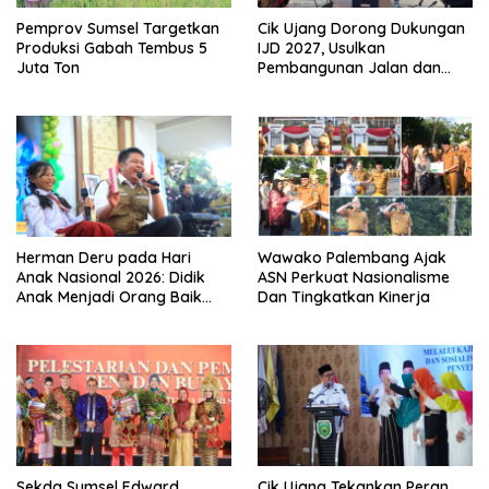
Pemprov Sumsel Targetkan
Cik Ujang Dorong Dukungan
Produksi Gabah Tembus 5
IJD 2027, Usulkan
Juta Ton
Pembangunan Jalan dan
Jembatan Sumsel ke
Kementerian PU
Herman Deru pada Hari
Wawako Palembang Ajak
Anak Nasional 2026: Didik
ASN Perkuat Nasionalisme
Anak Menjadi Orang Baik
Dan Tingkatkan Kinerja
Dimulai dari Keteladanan
Orang Tua
Sekda Sumsel Edward
Cik Ujang Tekankan Peran