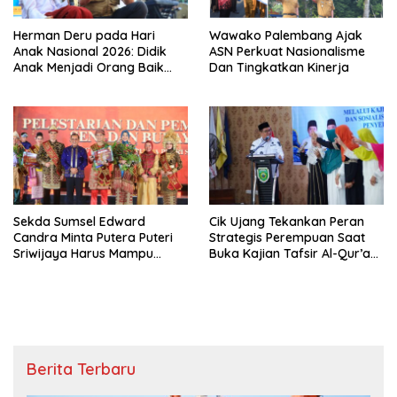
Herman Deru pada Hari
Wawako Palembang Ajak
Anak Nasional 2026: Didik
ASN Perkuat Nasionalisme
Anak Menjadi Orang Baik
Dan Tingkatkan Kinerja
Dimulai dari Keteladanan
Orang Tua
Sekda Sumsel Edward
Cik Ujang Tekankan Peran
Candra Minta Putera Puteri
Strategis Perempuan Saat
Sriwijaya Harus Mampu
Buka Kajian Tafsir Al-Qur’an
Bawa Sumsel Go
BKOW Sumsel
Internasional
Berita Terbaru