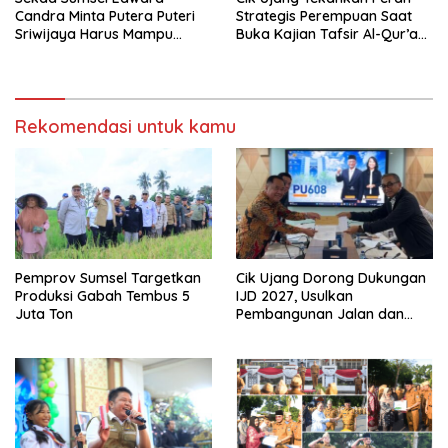
Candra Minta Putera Puteri
Strategis Perempuan Saat
Sriwijaya Harus Mampu
Buka Kajian Tafsir Al-Qur’an
Bawa Sumsel Go
BKOW Sumsel
Internasional
Rekomendasi untuk kamu
Pemprov Sumsel Targetkan
Cik Ujang Dorong Dukungan
Produksi Gabah Tembus 5
IJD 2027, Usulkan
Juta Ton
Pembangunan Jalan dan
Jembatan Sumsel ke
Kementerian PU