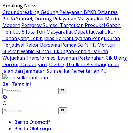
Langsung
Breaking News
ke
Groundbreaking Gedung Pelayanan BPKB Ditlantas
konten
Polda Sumsel, Dorong Pelayanan Masyarakat Makin
Modern
Pemprov Sumsel Targetkan Produksi Gabah
Tembus 5 Juta Ton
Masyarakat Dapat Jadwal Ukur
Tanah yang Lebih Jelas Berkat Layanan Pengukuran
Terjadwal
Rakor Bersama Pemda Se-NTT, Menteri
Nusron Wahid Minta Dukungan Kepala Daerah
Wujudkan Transformasi Layanan Pertanahan
Cik Ujang
Dorong Dukungan IJD 2027, Usulkan Pembangunan
Jalan dan Jembatan Sumsel ke Kementerian PU
Beli Tema Ini
Berita Otomotif
Berita Olahraga