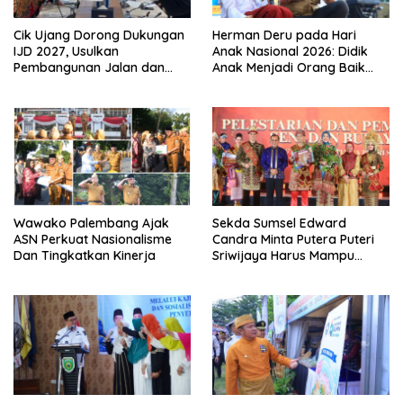
Cik Ujang Dorong Dukungan
Herman Deru pada Hari
IJD 2027, Usulkan
Anak Nasional 2026: Didik
Pembangunan Jalan dan
Anak Menjadi Orang Baik
Jembatan Sumsel ke
Dimulai dari Keteladanan
Kementerian PU
Orang Tua
Wawako Palembang Ajak
Sekda Sumsel Edward
ASN Perkuat Nasionalisme
Candra Minta Putera Puteri
Dan Tingkatkan Kinerja
Sriwijaya Harus Mampu
Bawa Sumsel Go
Internasional