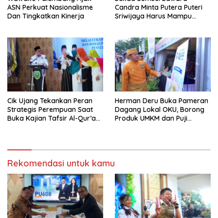
ASN Perkuat Nasionalisme
Candra Minta Putera Puteri
Dan Tingkatkan Kinerja
Sriwijaya Harus Mampu
Bawa Sumsel Go
Internasional
Cik Ujang Tekankan Peran
Herman Deru Buka Pameran
Strategis Perempuan Saat
Dagang Lokal OKU, Borong
Buka Kajian Tafsir Al-Qur’an
Produk UMKM dan Puji
BKOW Sumsel
Kualitas Air Minum Tirta Raja
Rekomendasi untuk kamu