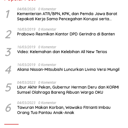
1
04/08/2026
0 Komentar
Kementerian ATR/BPN, KPK, dan Pemda Jawa Barat
Sepakati Kerja Sama Pencegahan Korupsi serta
Penguatan Ekonomi Daerah
2
16/03/2019
0 Komentar
Prabowo Resmikan Kantor DPD Gerindra di Banten
3
16/03/2019
0 Komentar
Video: Kelemahan dan Kelebihan All New Terios
4
16/03/2019
0 Komentar
Aliansi Nissan-Mitsubishi Luncurkan Livina Versi Mungil
5
04/03/2023
0 Komentar
Libur Akhir Pekan, Gubernur Herman Deru dan KORMI
Sumsel Olahraga Bareng Ribuan Warga OKU
6
04/03/2023
0 Komentar
Tawuran Makan Korban, Wawako Fitrianti Imbau
Orang Tua Pantau Anak-Anak