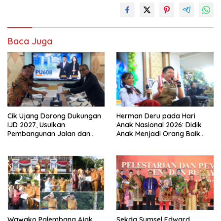
Baca Juga
Cik Ujang Dorong Dukungan
Herman Deru pada Hari
IJD 2027, Usulkan
Anak Nasional 2026: Didik
Pembangunan Jalan dan
Anak Menjadi Orang Baik
Jembatan Sumsel ke
Dimulai dari Keteladanan
Kementerian PU
Orang Tua
Wawako Palembang Ajak
Sekda Sumsel Edward