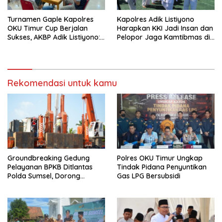
Turnamen Gaple Kapolres
Kapolres Adik Listiyono
OKU Timur Cup Berjalan
Harapkan KKI Jadi Insan dan
Sukses, AKBP Adik Listiyono:
Pelopor Jaga Kamtibmas di
Polri Hadir untuk Masyarakat
OKU Timur
Rekomendasi untuk kamu
Groundbreaking Gedung
Polres OKU Timur Ungkap
Pelayanan BPKB Ditlantas
Tindak Pidana Penyuntikan
Polda Sumsel, Dorong
Gas LPG Bersubsidi
Pelayanan Masyarakat
Makin Modern