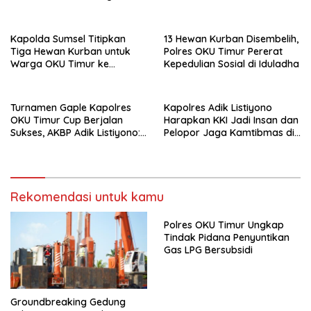
Pelayanan Masyarakat
Makin Modern
Kapolda Sumsel Titipkan
13 Hewan Kurban Disembelih,
Tiga Hewan Kurban untuk
Polres OKU Timur Pererat
Warga OKU Timur ke
Kepedulian Sosial di Iduladha
Kapolres Adik Listiyono
Turnamen Gaple Kapolres
Kapolres Adik Listiyono
OKU Timur Cup Berjalan
Harapkan KKI Jadi Insan dan
Sukses, AKBP Adik Listiyono:
Pelopor Jaga Kamtibmas di
Polri Hadir untuk Masyarakat
OKU Timur
Rekomendasi untuk kamu
Polres OKU Timur Ungkap
Tindak Pidana Penyuntikan
Gas LPG Bersubsidi
Groundbreaking Gedung