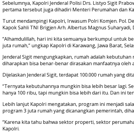
Sebelumnya, Kapolri Jenderal Polisi Drs. Listyo Sigit Pr
pertama tersebut juga dihadiri Menteri Perumahan dan K
Turut mendampingi Kapolri, Irwasum Polri Komjen. Pol. Ded
Kapok Sahli TNI Brigjen Arh. Albertus Magnus Suharyadi, 
“Alhamdulillah, hari ini kita semuanya berkumpul untu
juta rumah,” ungkap Kapolri di Karawang, Jawa Barat, Selas
Jenderal Sigit mengungkapkan, rumah adalah kebutuhan me
diharapkan bisa benar-benar dirasakan manfaatnya oleh a
Dijelaskan Jenderal Sigit, terdapat 100.000 rumah yang di
“Ternyata kebutuhannya mungkin bisa lebih besar lagi. S
hanya 100 ribu, tapi mungkin bisa lebih dari itu. Dan ini ten
Lebih lanjut Kapolri mengatakan, program ini menjadi sa
program 3 juta rumah yang dicanangkan pemerintah, dih
“Karena kita tahu bahwa sektor properti, sektor perumaha
Kapolri.