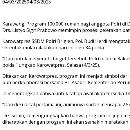
04/03/2025
04/03/2025
Karawang. Program 100.000 rumah bagi anggota Polri di De
Drs. Listyo Sigit Prabowo memimpin prosesi peletakan b
Karowatpres SSDM Polri Brigjen. Pol. Budi Herdi mengata
serentak mulai dilakukan hari ini oleh 34 polda.
“Dan untuk memenuhi target tersebut, Polri telah melakuk
polda,” ungkap Karowatpres, Selasa (4/3/25).
Ditekankan Karowatpres, program ini menjadi simbol dari
pun berkolaborasi bersama PT Asabri, Kementerian Pe
Ia menerangkan bahwa untuk tahap awal akan tersedia 14.
“Dan di kuartal pertama ini, animonya sudah mencapai 2.54
Di sisi lain, ia mengungkapkan bahwa program ini juga me
diharapkan dengan program ini akan semakin meratakan 