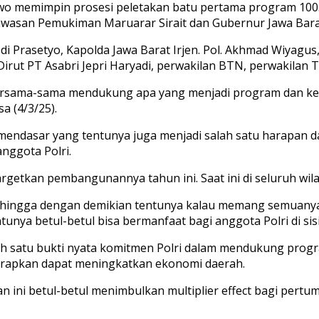
abowo memimpin prosesi peletakan batu pertama program 100.
awasan Pemukiman Maruarar Sirait dan Gubernur Jawa Barat
i Prasetyo, Kapolda Jawa Barat Irjen. Pol. Akhmad Wiyagus,
Dirut PT Asabri Jepri Haryadi, perwakilan BTN, perwakilan
k bersama-sama mendukung apa yang menjadi program dan k
a (4/3/25).
ndasar yang tentunya juga menjadi salah satu harapan dar
nggota Polri.
targetkan pembangunannya tahun ini. Saat ini di seluruh wi
ehingga dengan demikian tentunya kalau memang semuanya be
tunya betul-betul bisa bermanfaat bagi anggota Polri di sisi l
lah satu bukti nyata komitmen Polri dalam mendukung prog
arapkan dapat meningkatkan ekonomi daerah.
n ini betul-betul menimbulkan multiplier effect bagi pertu