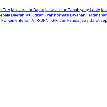
a Ton
Masyarakat Dapat Jadwal Ukur Tanah yang Lebih Jel
epala Daerah Wujudkan Transformasi Layanan Pertanaha
n PU
Kementerian ATR/BPN, KPK, dan Pemda Jawa Barat Sep