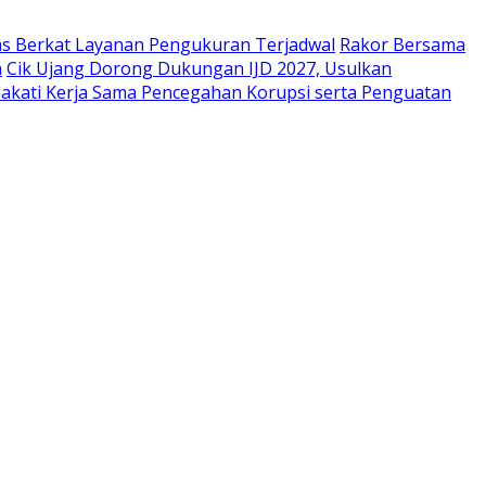
as Berkat Layanan Pengukuran Terjadwal
Rakor Bersama
n
Cik Ujang Dorong Dukungan IJD 2027, Usulkan
akati Kerja Sama Pencegahan Korupsi serta Penguatan