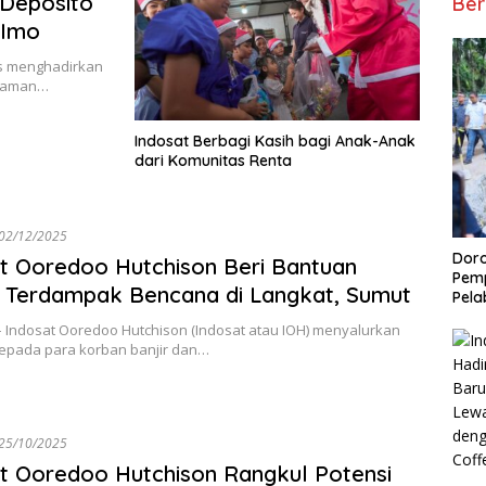
 Deposito
Ber
RImo
us menghadirkan
alaman…
Indosat Berbagi Kasih bagi Anak-Anak
dari Komunitas Renta
02/12/2025
Doro
t Ooredoo Hutchison Beri Bantuan
Pemp
 Terdampak Bencana di Langkat, Sumut
Pela
 Indosat Ooredoo Hutchison (Indosat atau IOH) menyalurkan
epada para korban banjir dan…
25/10/2025
t Ooredoo Hutchison Rangkul Potensi