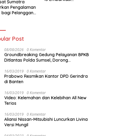
sat Sumatra
Palembang
irkan Pengalaman
 bagi Pelanggan
t Kolaborasi
gan Tomoro
ee
ular Post
08/08/2026
0 Komentar
Groundbreaking Gedung Pelayanan BPKB
Ditlantas Polda Sumsel, Dorong
Pelayanan Masyarakat Makin Modern
16/03/2019
0 Komentar
Prabowo Resmikan Kantor DPD Gerindra
di Banten
16/03/2019
0 Komentar
Video: Kelemahan dan Kelebihan All New
Terios
16/03/2019
0 Komentar
Aliansi Nissan-Mitsubishi Luncurkan Livina
Versi Mungil
04/03/2023
0 Komentar