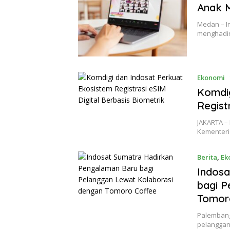
Anak M
Medan – I
menghadir
Ekonomi
Komdig
Regist
JAKARTA –
Kementeria
Berita
,
Ek
24/05/20
Indosa
bagi P
Tomor
Palembang
pelanggan