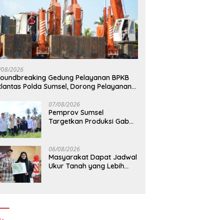
Ujang Dorong Dukungan
Kementerian ATR/BPN, KPK,
H
027, Usulkan
dan Pemda Jawa Barat
N
angunan Jalan dan
Sepakati Kerja Sama
M
/08/2026
atan Sumsel ke
Pencegahan Korupsi serta
d
oundbreaking Gedung Pelayanan BPKB
nterian PU
Penguatan Ekonomi Daerah
tlantas Polda Sumsel, Dorong Pelayanan
syarakat Makin Modern
07/08/2026
Pemprov Sumsel
Targetkan Produksi Gabah
Tembus 5 Juta Ton
06/08/2026
Masyarakat Dapat Jadwal
Ukur Tanah yang Lebih
Jelas Berkat Layanan
Pengukuran Terjadwal