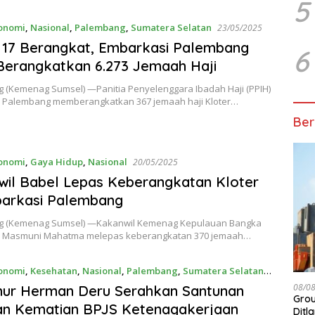
5
onomi
,
Nasional
,
Palembang
,
Sumatera Selatan
23/05/2025
 17 Berangkat, Embarkasi Palembang
6
Berangkatkan 6.273 Jemaah Haji
 (Kemenag Sumsel) —Panitia Penyelenggara Ibadah Haji (PPIH)
 Palembang memberangkatkan 367 jemaah haji Kloter…
Ber
onomi
,
Gaya Hidup
,
Nasional
20/05/2025
il Babel Lepas Keberangkatan Kloter
barkasi Palembang
g (Kemenag Sumsel) —Kakanwil Kemenag Kepulauan Bangka
H. Masmuni Mahatma melepas keberangkatan 370 jemaah…
onomi
,
Kesehatan
,
Nasional
,
Palembang
,
Sumatera Selatan
25
08/0
nur Herman Deru Serahkan Santunan
Gro
an Kematian BPJS Ketenagakerjaan
Ditl