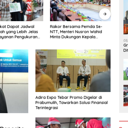
kat Dapat Jadwal
Rakor Bersama Pemda Se-
Cik 
ah yang Lebih Jelas
NTT, Menteri Nusron Wahid
IJD 2
Layanan Pengukuran
Minta Dukungan Kepala
Pemb
08
l
Daerah Wujudkan
Jemb
Gr
Transformasi Layanan
Keme
Di
Pertanahan
Ma
Adira Expo Tebar Promo Digelar di
Prabumulih, Tawarkan Solusi Finansial
Terintegrasi