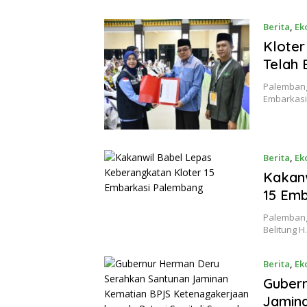
Berita
,
Ek
Kloter
Telah 
Palembang
Embarkasi
Berita
,
Ek
Kakanw
15 Em
Palemban
Belitung 
Berita
,
Ek
17/05/20
Guber
Jamin