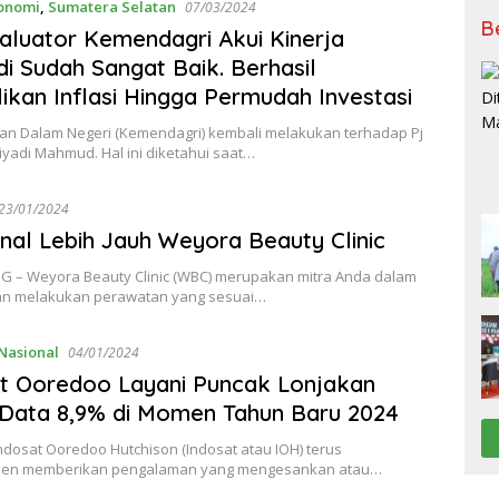
onomi
,
Sumatera Selatan
07/03/2024
B
aluator Kemendagri Akui Kinerja
di Sudah Sangat Baik. Berhasil
ikan Inflasi Hingga Permudah Investasi
an Dalam Negeri (Kemendagri) kembali melakukan terhadap Pj
iyadi Mahmud. Hal ini diketahui saat…
23/01/2024
al Lebih Jauh Weyora Beauty Clinic
 – Weyora Beauty Clinic (WBC) merupakan mitra Anda dalam
an melakukan perawatan yang sesuai…
Nasional
04/01/2024
t Ooredoo Layani Puncak Lonjakan
 Data 8,9% di Momen Tahun Baru 2024
Indosat Ooredoo Hutchison (Indosat atau IOH) terus
men memberikan pengalaman yang mengesankan atau…