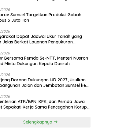
yarakat Makin Modern
8/2026
rov Sumsel Targetkan Produksi Gabah
us 5 Juta Ton
8/2026
arakat Dapat Jadwal Ukur Tanah yang
h Jelas Berkat Layanan Pengukuran
adwal
8/2026
r Bersama Pemda Se-NTT, Menteri Nusron
d Minta Dukungan Kepala Daerah
dkan Transformasi Layanan Pertanahan
8/2026
Ujang Dorong Dukungan IJD 2027, Usulkan
bangunan Jalan dan Jembatan Sumsel ke
nterian PU
8/2026
enterian ATR/BPN, KPK, dan Pemda Jawa
t Sepakati Kerja Sama Pencegahan Korupsi
a Penguatan Ekonomi Daerah
Selengkapnya