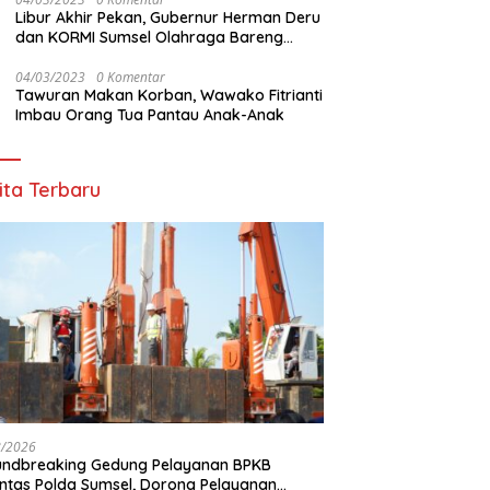
Libur Akhir Pekan, Gubernur Herman Deru
dan KORMI Sumsel Olahraga Bareng
Ribuan Warga OKU
04/03/2023
0 Komentar
Tawuran Makan Korban, Wawako Fitrianti
Imbau Orang Tua Pantau Anak-Anak
ita Terbaru
8/2026
undbreaking Gedung Pelayanan BPKB
antas Polda Sumsel, Dorong Pelayanan