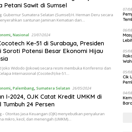
Mas
 Petani Sawit di Sumsel
07/0
Pemp
. Gubernur Sumatera Selatan (Sumsel) H. Herman Deru secara
Temb
menyerahkan santunan Jaminan Kematian dari…
06/0
onomi
,
Nasional
23/07/2024
Masy
Lebi
ocotech Ke-51 di Surabaya, Presiden
Terj
 Soroti Potensi Besar Ekonomi Hijau
05/0
Rako
sia
Wahi
Wuju
RI Joko Widodo (Jokowi) secara resmi membuka Konferensi dan
05/0
elapa Internasional (Cocotech) ke-51…
Cik 
Pem
Keme
onomi
,
Palembang
,
Sumatera Selatan
26/05/2024
04/0
an I-2024, OJK Catat Kredit UMKM di
Kem
l Tumbuh 24 Persen
Bara
sert
 – Otoritas Jasa Keuangan (OJK) menyebutkan penyaluran
aha mikro, kecil, dan menengah (UMKM)…