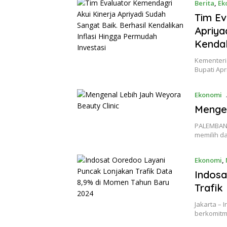
Berita
,
Ek
Tim Ev
Apriya
Kendal
Kementeri
Bupati Apr
Ekonomi
Mengen
PALEMBANG
memilih d
Ekonomi
,
Indosa
Trafik
Jakarta – 
berkomit