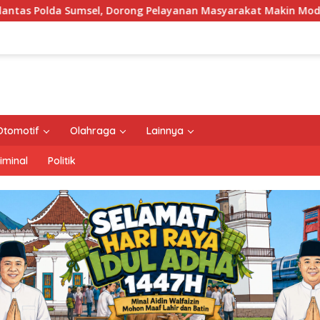
ng Pelayanan Masyarakat Makin Modern
Pemprov Sumse
Otomotif
Olahraga
Lainnya
iminal
Politik