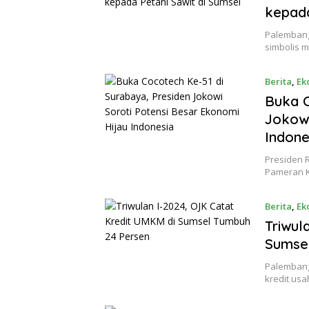
kepada
Palembang
simbolis 
Berita
,
Ek
Buka C
Jokowi
Indone
Presiden 
Pameran K
Berita
,
Ek
Triwul
Sumse
Palembang
kredit us