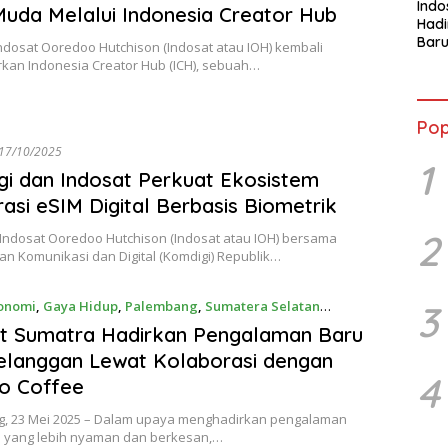
Indo
uda Melalui Indonesia Creator Hub
Had
Baru
ndosat Ooredoo Hutchison (Indosat atau IOH) kembali
Lewa
kan Indonesia Creator Hub (ICH), sebuah…
den
Coff
Pop
17/10/2025
1
i dan Indosat Perkuat Ekosistem
rasi eSIM Digital Berbasis Biometrik
2
 Indosat Ooredoo Hutchison (Indosat atau IOH) bersama
n Komunikasi dan Digital (Komdigi) Republik…
onomi
,
Gaya Hidup
,
Palembang
,
Sumatera Selatan
3
25
t Sumatra Hadirkan Pengalaman Baru
elanggan Lewat Kolaborasi dengan
4
o Coffee
, 23 Mei 2025 – Dalam upaya menghadirkan pengalaman
 yang lebih nyaman dan berkesan,…