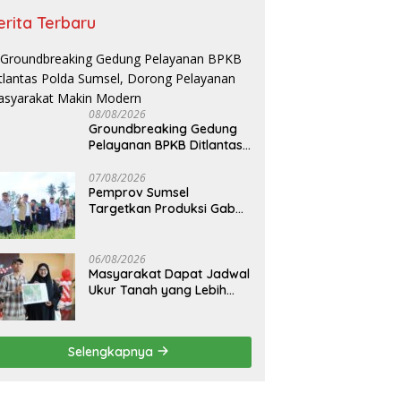
erita Terbaru
08/08/2026
Groundbreaking Gedung
Pelayanan BPKB Ditlantas
Polda Sumsel, Dorong
Pelayanan Masyarakat
07/08/2026
Pemprov Sumsel
Makin Modern
Targetkan Produksi Gabah
Tembus 5 Juta Ton
06/08/2026
Masyarakat Dapat Jadwal
Ukur Tanah yang Lebih
Jelas Berkat Layanan
Pengukuran Terjadwal
Selengkapnya