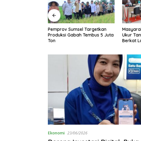
Pemprov Sumsel Targetkan
Masyara
king Gedung
Produksi Gabah Tembus 5 Juta
Ukur Tan
PKB Ditlantas
Ton
Berkat 
l, Dorong
Terjadwa
asyarakat Makin
Ekonomi
23/06/2026