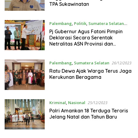
TPA Sukawinatan
Palembang
,
Politik
,
Sumatera Selatan
28/12/2023
Pj Gubernur Agus Fatoni Pimpin
Deklarasi Secara Serentak
Netralitas ASN Provinsi dan
Kabupaten/Kota se-Semsel
Palembang
,
Sumatera Selatan
26/12/2023
Ratu Dewa Ajak Warga Terus Jaga
Kerukunan Beragama
Kriminal
,
Nasional
25/12/2023
Polri Amankan 18 Terduga Teroris
Jelang Natal dan Tahun Baru