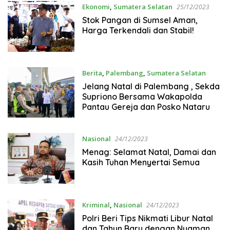
Ekonomi
,
Sumatera Selatan
25/12/2023
Stok Pangan di Sumsel Aman,
Harga Terkendali dan Stabil!
Berita
,
Palembang
,
Sumatera Selatan
25/12/2023
Jelang Natal di Palembang , Sekda
Supriono Bersama Wakapolda
Pantau Gereja dan Posko Nataru
Nasional
24/12/2023
Menag: Selamat Natal, Damai dan
Kasih Tuhan Menyertai Semua
Kriminal
,
Nasional
24/12/2023
Polri Beri Tips Nikmati Libur Natal
dan Tahun Baru dengan Nyaman