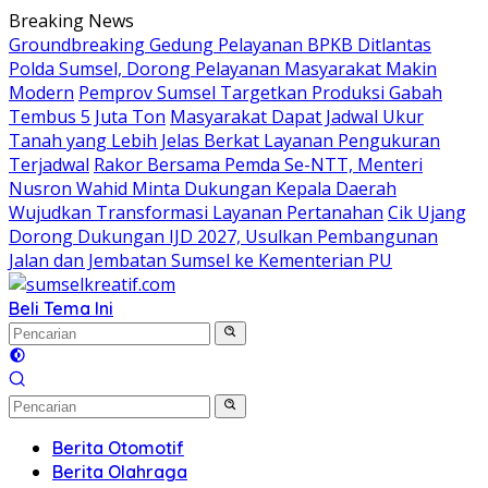
Langsung
Breaking News
ke
Groundbreaking Gedung Pelayanan BPKB Ditlantas
konten
Polda Sumsel, Dorong Pelayanan Masyarakat Makin
Modern
Pemprov Sumsel Targetkan Produksi Gabah
Tembus 5 Juta Ton
Masyarakat Dapat Jadwal Ukur
Tanah yang Lebih Jelas Berkat Layanan Pengukuran
Terjadwal
Rakor Bersama Pemda Se-NTT, Menteri
Nusron Wahid Minta Dukungan Kepala Daerah
Wujudkan Transformasi Layanan Pertanahan
Cik Ujang
Dorong Dukungan IJD 2027, Usulkan Pembangunan
Jalan dan Jembatan Sumsel ke Kementerian PU
Beli Tema Ini
Berita Otomotif
Berita Olahraga