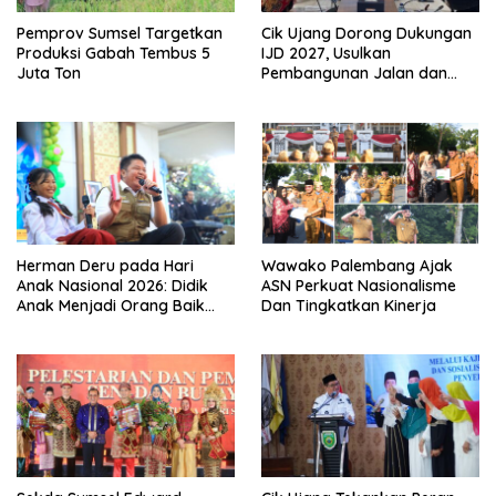
Pemprov Sumsel Targetkan
Cik Ujang Dorong Dukungan
Produksi Gabah Tembus 5
IJD 2027, Usulkan
Juta Ton
Pembangunan Jalan dan
Jembatan Sumsel ke
Kementerian PU
Herman Deru pada Hari
Wawako Palembang Ajak
Anak Nasional 2026: Didik
ASN Perkuat Nasionalisme
Anak Menjadi Orang Baik
Dan Tingkatkan Kinerja
Dimulai dari Keteladanan
Orang Tua