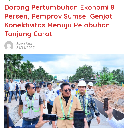
Dorong Pertumbuhan Ekonomi 8
Persen, Pemprov Sumsel Genjot
Konektivitas Menuju Pelabuhan
Tanjung Carat
Bowo Skm
24/11/2025