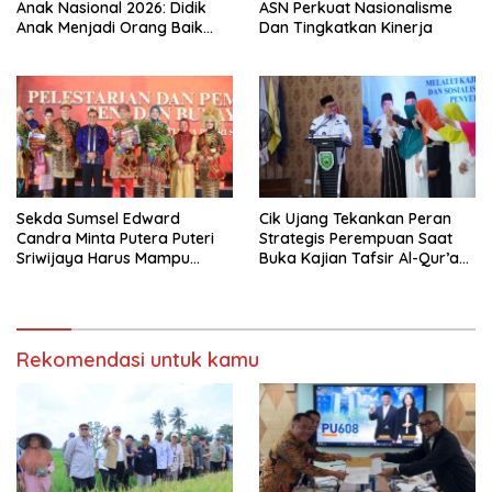
Anak Nasional 2026: Didik
ASN Perkuat Nasionalisme
Anak Menjadi Orang Baik
Dan Tingkatkan Kinerja
Dimulai dari Keteladanan
Orang Tua
Sekda Sumsel Edward
Cik Ujang Tekankan Peran
Candra Minta Putera Puteri
Strategis Perempuan Saat
Sriwijaya Harus Mampu
Buka Kajian Tafsir Al-Qur’an
Bawa Sumsel Go
BKOW Sumsel
Internasional
Rekomendasi untuk kamu