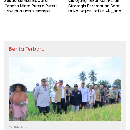
Sekda Sumsel Edward
Cik Ujang Tekankan Peran
Candra Minta Putera Puteri
Strategis Perempuan Saat
Sriwijaya Harus Mampu
Buka Kajian Tafsir Al-Qur’an
Bawa Sumsel Go
BKOW Sumsel
Internasional
Berita Terbaru
07/08/2026