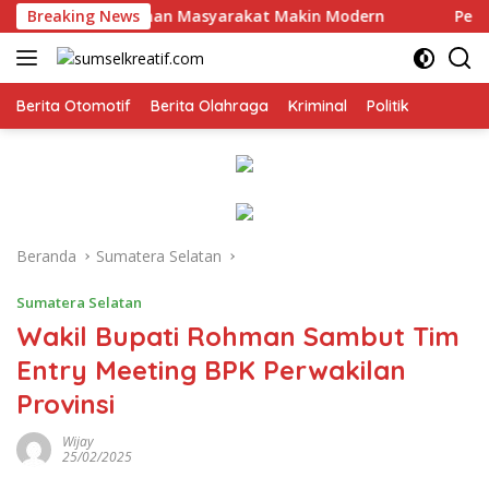
Langsung
rong Pelayanan Masyarakat Makin Modern
Breaking News
Pemprov Sums
ke
konten
Berita Otomotif
Berita Olahraga
Kriminal
Politik
Beranda
Sumatera Selatan
Sumatera Selatan
Wakil Bupati Rohman Sambut Tim
Entry Meeting BPK Perwakilan
Provinsi
Wijay
25/02/2025