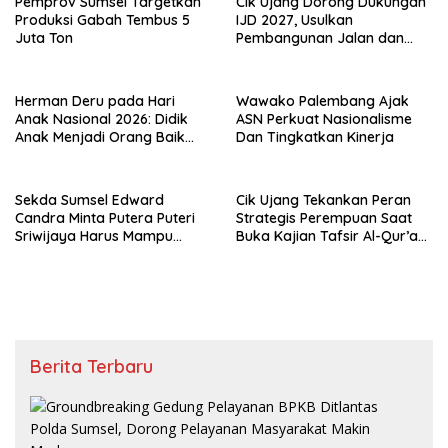
Pemprov Sumsel Targetkan
Cik Ujang Dorong Dukungan
Produksi Gabah Tembus 5
IJD 2027, Usulkan
Juta Ton
Pembangunan Jalan dan
Jembatan Sumsel ke
Kementerian PU
Herman Deru pada Hari
Wawako Palembang Ajak
Anak Nasional 2026: Didik
ASN Perkuat Nasionalisme
Anak Menjadi Orang Baik
Dan Tingkatkan Kinerja
Dimulai dari Keteladanan
Orang Tua
Sekda Sumsel Edward
Cik Ujang Tekankan Peran
Candra Minta Putera Puteri
Strategis Perempuan Saat
Sriwijaya Harus Mampu
Buka Kajian Tafsir Al-Qur’an
Bawa Sumsel Go
BKOW Sumsel
Internasional
Berita Terbaru