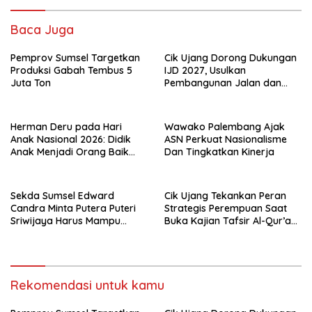
Baca Juga
Pemprov Sumsel Targetkan
Cik Ujang Dorong Dukungan
Produksi Gabah Tembus 5
IJD 2027, Usulkan
Juta Ton
Pembangunan Jalan dan
Jembatan Sumsel ke
Kementerian PU
Herman Deru pada Hari
Wawako Palembang Ajak
Anak Nasional 2026: Didik
ASN Perkuat Nasionalisme
Anak Menjadi Orang Baik
Dan Tingkatkan Kinerja
Dimulai dari Keteladanan
Orang Tua
Sekda Sumsel Edward
Cik Ujang Tekankan Peran
Candra Minta Putera Puteri
Strategis Perempuan Saat
Sriwijaya Harus Mampu
Buka Kajian Tafsir Al-Qur’an
Bawa Sumsel Go
BKOW Sumsel
Internasional
Rekomendasi untuk kamu