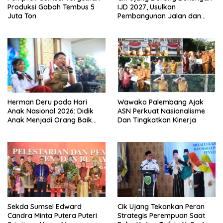
Produksi Gabah Tembus 5
IJD 2027, Usulkan
Juta Ton
Pembangunan Jalan dan
Jembatan Sumsel ke
Kementerian PU
Herman Deru pada Hari
Wawako Palembang Ajak
Anak Nasional 2026: Didik
ASN Perkuat Nasionalisme
Anak Menjadi Orang Baik
Dan Tingkatkan Kinerja
Dimulai dari Keteladanan
Orang Tua
Sekda Sumsel Edward
Cik Ujang Tekankan Peran
Candra Minta Putera Puteri
Strategis Perempuan Saat