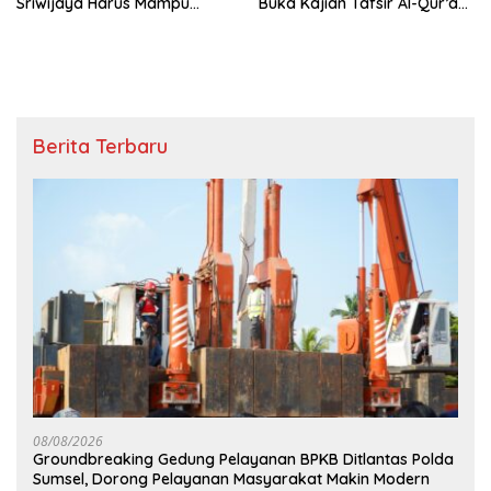
Sriwijaya Harus Mampu
Buka Kajian Tafsir Al-Qur’an
Bawa Sumsel Go
BKOW Sumsel
Internasional
Berita Terbaru
08/08/2026
Groundbreaking Gedung Pelayanan BPKB Ditlantas Polda
Sumsel, Dorong Pelayanan Masyarakat Makin Modern