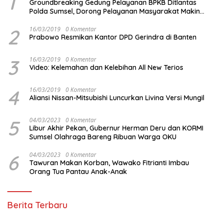
1
Groundbreaking Gedung Pelayanan BPKB Ditlantas
Polda Sumsel, Dorong Pelayanan Masyarakat Makin
Modern
2
16/03/2019
0 Komentar
Prabowo Resmikan Kantor DPD Gerindra di Banten
3
16/03/2019
0 Komentar
Video: Kelemahan dan Kelebihan All New Terios
4
16/03/2019
0 Komentar
Aliansi Nissan-Mitsubishi Luncurkan Livina Versi Mungil
5
04/03/2023
0 Komentar
Libur Akhir Pekan, Gubernur Herman Deru dan KORMI
Sumsel Olahraga Bareng Ribuan Warga OKU
6
04/03/2023
0 Komentar
Tawuran Makan Korban, Wawako Fitrianti Imbau
Orang Tua Pantau Anak-Anak
Berita Terbaru