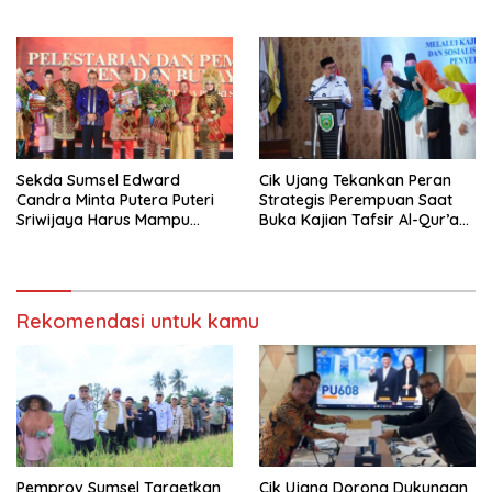
Dimulai dari Keteladanan
Orang Tua
Sekda Sumsel Edward
Cik Ujang Tekankan Peran
Candra Minta Putera Puteri
Strategis Perempuan Saat
Sriwijaya Harus Mampu
Buka Kajian Tafsir Al-Qur’an
Bawa Sumsel Go
BKOW Sumsel
Internasional
Rekomendasi untuk kamu
Pemprov Sumsel Targetkan
Cik Ujang Dorong Dukungan