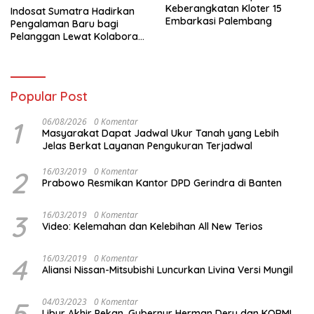
Keberangkatan Kloter 15
Indosat Sumatra Hadirkan
Embarkasi Palembang
Pengalaman Baru bagi
Pelanggan Lewat Kolaborasi
dengan Tomoro Coffee
Popular Post
1
06/08/2026
0 Komentar
Masyarakat Dapat Jadwal Ukur Tanah yang Lebih
Jelas Berkat Layanan Pengukuran Terjadwal
2
16/03/2019
0 Komentar
Prabowo Resmikan Kantor DPD Gerindra di Banten
3
16/03/2019
0 Komentar
Video: Kelemahan dan Kelebihan All New Terios
4
16/03/2019
0 Komentar
Aliansi Nissan-Mitsubishi Luncurkan Livina Versi Mungil
5
04/03/2023
0 Komentar
Libur Akhir Pekan, Gubernur Herman Deru dan KORMI