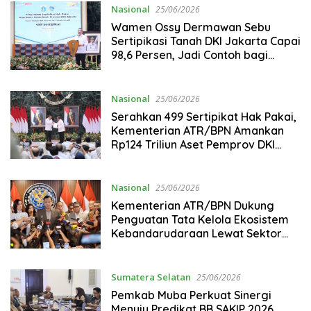
Nasional
25/06/2026
Wamen Ossy Dermawan Sebu
Sertipikasi Tanah DKI Jakarta Capai
98,6 Persen, Jadi Contoh bagi
Daerah Lain
Nasional
25/06/2026
Serahkan 499 Sertipikat Hak Pakai,
Kementerian ATR/BPN Amankan
Rp124 Triliun Aset Pemprov DKI
Jakarta Sepanjang 2026
Nasional
25/06/2026
Kementerian ATR/BPN Dukung
Penguatan Tata Kelola Ekosistem
Kebandarudaraan Lewat Sektor
Pertanahan dan Tata Ruang
Sumatera Selatan
25/06/2026
Pemkab Muba Perkuat Sinergi
Menuju Predikat BB SAKIP 2026