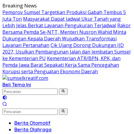
Langsung
Breaking News
ke
Pemprov Sumsel Targetkan Produksi Gabah Tembus 5
konten
Juta Ton
Masyarakat Dapat Jadwal Ukur Tanah yang
Lebih Jelas Berkat Layanan Pengukuran Terjadwal
Rakor
Bersama Pemda Se-NTT, Menteri Nusron Wahid Minta
Dukungan Kepala Daerah Wujudkan Transformasi
Layanan Pertanahan
Cik Ujang Dorong Dukungan IJD
2027, Usulkan Pembangunan Jalan dan Jembatan Sumsel
ke Kementerian PU
Kementerian ATR/BPN, KPK, dan
Pemda Jawa Barat Sepakati Kerja Sama Pencegahan
Korupsi serta Penguatan Ekonomi Daerah
Beli Tema Ini
Berita Otomotif
Berita Olahraga