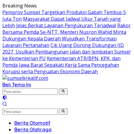
Langsung
Breaking News
ke
Pemprov Sumsel Targetkan Produksi Gabah Tembus 5
konten
Juta Ton
Masyarakat Dapat Jadwal Ukur Tanah yang
Lebih Jelas Berkat Layanan Pengukuran Terjadwal
Rakor
Bersama Pemda Se-NTT, Menteri Nusron Wahid Minta
Dukungan Kepala Daerah Wujudkan Transformasi
Layanan Pertanahan
Cik Ujang Dorong Dukungan IJD
2027, Usulkan Pembangunan Jalan dan Jembatan Sumsel
ke Kementerian PU
Kementerian ATR/BPN, KPK, dan
Pemda Jawa Barat Sepakati Kerja Sama Pencegahan
Korupsi serta Penguatan Ekonomi Daerah
Beli Tema Ini
Berita Otomotif
Berita Olahraga