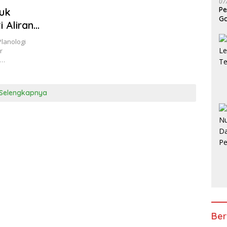
07
Pe
uk
Ga
 Aliran
Planologi
r
3…
Selengkapnya
Ber