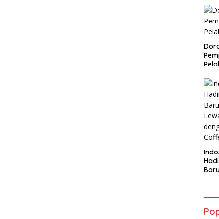
Doro
Pemp
Pela
Indo
Had
Baru
Lewa
den
Coff
Pop