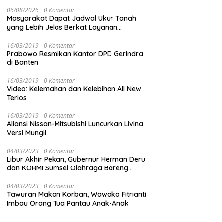
06/08/2026
0 Komentar
Masyarakat Dapat Jadwal Ukur Tanah
yang Lebih Jelas Berkat Layanan
Pengukuran Terjadwal
16/03/2019
0 Komentar
Prabowo Resmikan Kantor DPD Gerindra
di Banten
16/03/2019
0 Komentar
Video: Kelemahan dan Kelebihan All New
Terios
16/03/2019
0 Komentar
Aliansi Nissan-Mitsubishi Luncurkan Livina
Versi Mungil
04/03/2023
0 Komentar
Libur Akhir Pekan, Gubernur Herman Deru
dan KORMI Sumsel Olahraga Bareng
Ribuan Warga OKU
04/03/2023
0 Komentar
Tawuran Makan Korban, Wawako Fitrianti
Imbau Orang Tua Pantau Anak-Anak