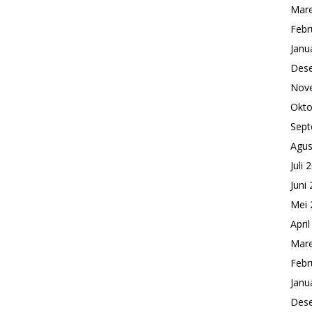
Mare
Febr
Janu
Des
Nov
Okto
Sept
Agus
Juli 
Juni
Mei 
Apri
Mare
Febr
Janu
Des