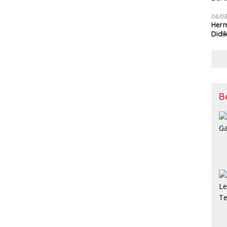
sert
04/0
Herm
Didi
Kete
B