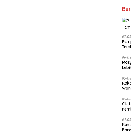
Ber
07/0
Pemp
Temb
06/0
Masy
Lebi
Terj
05/0
Rako
Wahi
Wuju
05/0
Cik 
Pem
Keme
04/0
Kem
Bara