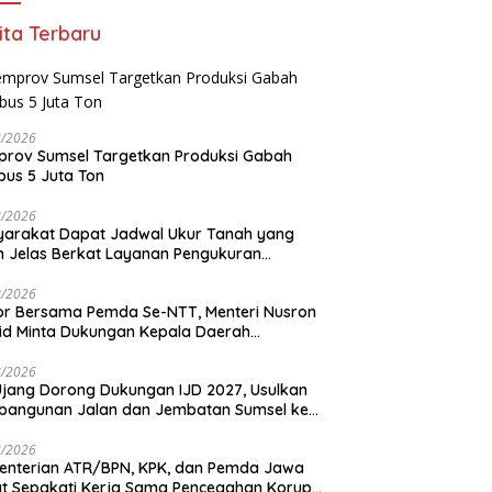
ita Terbaru
8/2026
rov Sumsel Targetkan Produksi Gabah
us 5 Juta Ton
8/2026
arakat Dapat Jadwal Ukur Tanah yang
h Jelas Berkat Layanan Pengukuran
adwal
8/2026
r Bersama Pemda Se-NTT, Menteri Nusron
d Minta Dukungan Kepala Daerah
dkan Transformasi Layanan Pertanahan
8/2026
Ujang Dorong Dukungan IJD 2027, Usulkan
bangunan Jalan dan Jembatan Sumsel ke
nterian PU
8/2026
enterian ATR/BPN, KPK, dan Pemda Jawa
t Sepakati Kerja Sama Pencegahan Korupsi