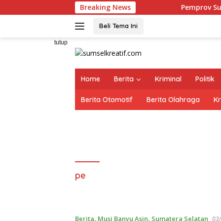
Langsung
Breaking News
Pemprov Sumsel Targetkan P
ke
konten
Beli Tema Ini
tutup
Home
Berita
Kriminal
Politik
Berita Otomotif
Berita Olahraga
Kr
pe
Berita
,
Musi Banyu Asin
,
Sumatera Selatan
03