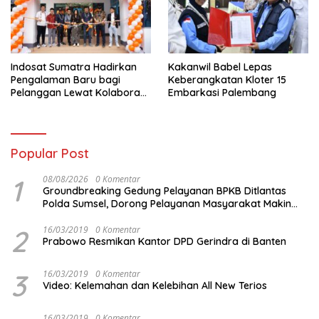
Indosat Sumatra Hadirkan
Kakanwil Babel Lepas
Pengalaman Baru bagi
Keberangkatan Kloter 15
Pelanggan Lewat Kolaborasi
Embarkasi Palembang
dengan Tomoro Coffee
Popular Post
1
08/08/2026
0 Komentar
Groundbreaking Gedung Pelayanan BPKB Ditlantas
Polda Sumsel, Dorong Pelayanan Masyarakat Makin
Modern
2
16/03/2019
0 Komentar
Prabowo Resmikan Kantor DPD Gerindra di Banten
3
16/03/2019
0 Komentar
Video: Kelemahan dan Kelebihan All New Terios
16/03/2019
0 Komentar