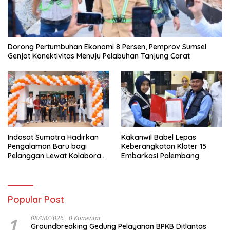
Dorong Pertumbuhan Ekonomi 8 Persen, Pemprov Sumsel
Genjot Konektivitas Menuju Pelabuhan Tanjung Carat
Indosat Sumatra Hadirkan
Kakanwil Babel Lepas
Pengalaman Baru bagi
Keberangkatan Kloter 15
Pelanggan Lewat Kolaborasi
Embarkasi Palembang
dengan Tomoro Coffee
Popular Post
1
08/08/2026
0 Komentar
Groundbreaking Gedung Pelayanan BPKB Ditlantas