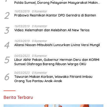
Polda Sumsel, Dorong Pelayanan Masyarakat Makin
Modern
2
16/03/2019
0 Komentar
Prabowo Resmikan Kantor DPD Gerindra di Banten
3
16/03/2019
0 Komentar
Video: Kelemahan dan Kelebihan All New Terios
4
16/03/2019
0 Komentar
Aliansi Nissan-Mitsubishi Luncurkan Livina Versi Mungil
5
04/03/2023
0 Komentar
Libur Akhir Pekan, Gubernur Herman Deru dan KORMI
Sumsel Olahraga Bareng Ribuan Warga OKU
6
04/03/2023
0 Komentar
Tawuran Makan Korban, Wawako Fitrianti Imbau
Orang Tua Pantau Anak-Anak
Berita Terbaru