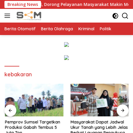
Langsung
olda Sumsel, Dorong Pelayanan Masyarakat Makin Modern
Breaking News
ke
konten
Berita Otomotif
Berita Olahraga
Kriminal
Politik
kebakaran
Pemprov Sumsel Targetkan
Masyarakat Dapat Jadwal
Produksi Gabah Tembus 5
Ukur Tanah yang Lebih Jelas
Juta Ton
Berkat Layanan Pengukuran