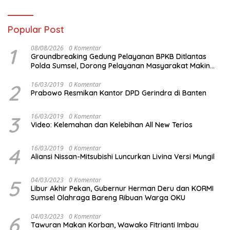
Popular Post
1
08/08/2026
0 Komentar
Groundbreaking Gedung Pelayanan BPKB Ditlantas
Polda Sumsel, Dorong Pelayanan Masyarakat Makin
Modern
2
16/03/2019
0 Komentar
Prabowo Resmikan Kantor DPD Gerindra di Banten
3
16/03/2019
0 Komentar
Video: Kelemahan dan Kelebihan All New Terios
4
16/03/2019
0 Komentar
Aliansi Nissan-Mitsubishi Luncurkan Livina Versi Mungil
5
04/03/2023
0 Komentar
Libur Akhir Pekan, Gubernur Herman Deru dan KORMI
Sumsel Olahraga Bareng Ribuan Warga OKU
6
04/03/2023
0 Komentar
Tawuran Makan Korban, Wawako Fitrianti Imbau