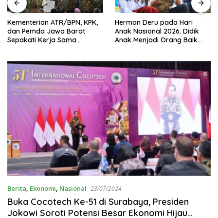
Kementerian ATR/BPN, KPK,
Herman Deru pada Hari
dan Pemda Jawa Barat
Anak Nasional 2026: Didik
Sepakati Kerja Sama
Anak Menjadi Orang Baik
Pencegahan Korupsi serta
Dimulai dari Keteladanan
Penguatan Ekonomi Daerah
Orang Tua
Berita
,
Ekonomi
,
Nasional
23/07/2024
Buka Cocotech Ke-51 di Surabaya, Presiden
Jokowi Soroti Potensi Besar Ekonomi Hijau