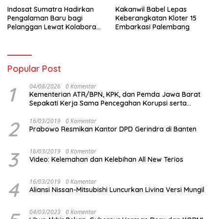
Indosat Sumatra Hadirkan
Kakanwil Babel Lepas
Pengalaman Baru bagi
Keberangkatan Kloter 15
Pelanggan Lewat Kolaborasi
Embarkasi Palembang
dengan Tomoro Coffee
Popular Post
1
04/08/2026
0 Komentar
Kementerian ATR/BPN, KPK, dan Pemda Jawa Barat
Sepakati Kerja Sama Pencegahan Korupsi serta
Penguatan Ekonomi Daerah
2
16/03/2019
0 Komentar
Prabowo Resmikan Kantor DPD Gerindra di Banten
3
16/03/2019
0 Komentar
Video: Kelemahan dan Kelebihan All New Terios
4
16/03/2019
0 Komentar
Aliansi Nissan-Mitsubishi Luncurkan Livina Versi Mungil
04/03/2023
0 Komentar