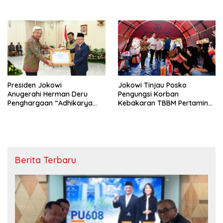
Indonesia
Presiden Jokowi
Jokowi Tinjau Posko
Anugerahi Herman Deru
Pengungsi Korban
Penghargaan “Adhikarya
Kebakaran TBBM Pertamina
Naraya Pembangunan
Plumpang
Pertanian”
Berita Terbaru