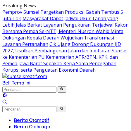
Langsung
Breaking News
ke
Pemprov Sumsel Targetkan Produksi Gabah Tembus 5
konten
Juta Ton
Masyarakat Dapat Jadwal Ukur Tanah yang
Lebih Jelas Berkat Layanan Pengukuran Terjadwal
Rakor
Bersama Pemda Se-NTT, Menteri Nusron Wahid Minta
Dukungan Kepala Daerah Wujudkan Transformasi
Layanan Pertanahan
Cik Ujang Dorong Dukungan IJD
2027, Usulkan Pembangunan Jalan dan Jembatan Sumsel
ke Kementerian PU
Kementerian ATR/BPN, KPK, dan
Pemda Jawa Barat Sepakati Kerja Sama Pencegahan
Korupsi serta Penguatan Ekonomi Daerah
Beli Tema Ini
Berita Otomotif
Berita Olahraga