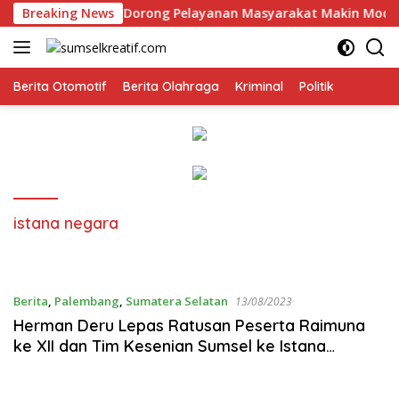
Langsung
 Polda Sumsel, Dorong Pelayanan Masyarakat Makin Modern
Breaking News
ke
konten
Berita Otomotif
Berita Olahraga
Kriminal
Politik
istana negara
Berita
,
Palembang
,
Sumatera Selatan
13/08/2023
Herman Deru Lepas Ratusan Peserta Raimuna
ke XII dan Tim Kesenian Sumsel ke Istana
Negara