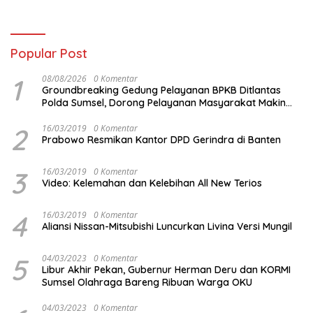
dengan Tomoro Coffee
Popular Post
1
08/08/2026
0 Komentar
Groundbreaking Gedung Pelayanan BPKB Ditlantas
Polda Sumsel, Dorong Pelayanan Masyarakat Makin
Modern
2
16/03/2019
0 Komentar
Prabowo Resmikan Kantor DPD Gerindra di Banten
3
16/03/2019
0 Komentar
Video: Kelemahan dan Kelebihan All New Terios
4
16/03/2019
0 Komentar
Aliansi Nissan-Mitsubishi Luncurkan Livina Versi Mungil
5
04/03/2023
0 Komentar
Libur Akhir Pekan, Gubernur Herman Deru dan KORMI
Sumsel Olahraga Bareng Ribuan Warga OKU
04/03/2023
0 Komentar