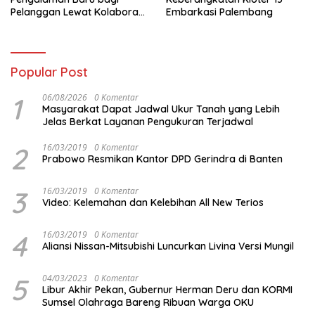
Pelanggan Lewat Kolaborasi
Embarkasi Palembang
dengan Tomoro Coffee
Popular Post
1
06/08/2026
0 Komentar
Masyarakat Dapat Jadwal Ukur Tanah yang Lebih
Jelas Berkat Layanan Pengukuran Terjadwal
2
16/03/2019
0 Komentar
Prabowo Resmikan Kantor DPD Gerindra di Banten
3
16/03/2019
0 Komentar
Video: Kelemahan dan Kelebihan All New Terios
4
16/03/2019
0 Komentar
Aliansi Nissan-Mitsubishi Luncurkan Livina Versi Mungil
5
04/03/2023
0 Komentar
Libur Akhir Pekan, Gubernur Herman Deru dan KORMI
Sumsel Olahraga Bareng Ribuan Warga OKU