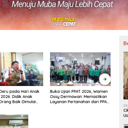
B
Deru pada Hari Anak
Buka Ujian PPAT 2026, Wamen
Mulai
 2026: Didik Anak
Ossy Dermawan: Memastikan
Keme
Orang Baik Dimulai
Layanan Pertanahan dari PPAT
Layan
05
eladanan Orang Tua
Kompeten, Profesional dan
di 15
Ci
Berintegritas
Us
Je