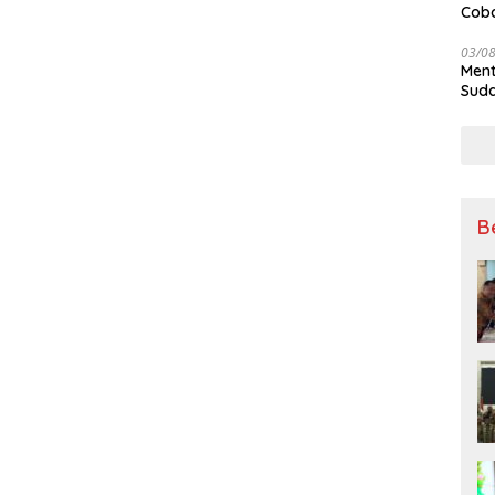
Coba
Kan
03/0
Ment
Suda
B