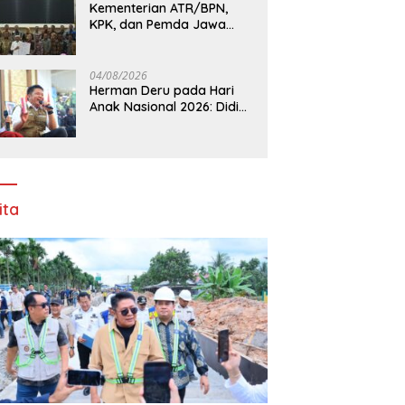
Kementerian ATR/BPN,
KPK, dan Pemda Jawa
Barat Sepakati Kerja
Sama Pencegahan Korupsi
serta Penguatan Ekonomi
04/08/2026
Daerah
Herman Deru pada Hari
Anak Nasional 2026: Didik
Anak Menjadi Orang Baik
Dimulai dari Keteladanan
Orang Tua
ita