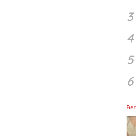
3
4
5
6
Ber