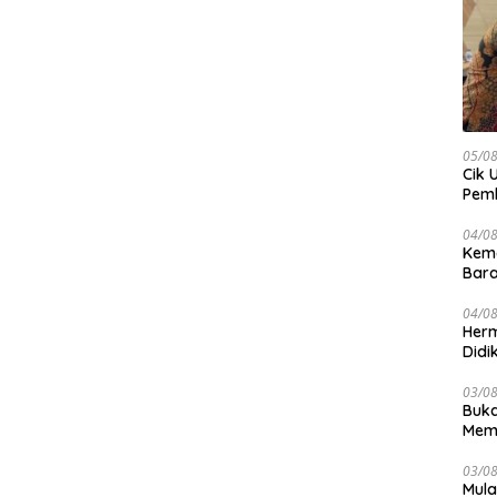
05/0
Cik 
Pem
Keme
04/0
Kem
Bara
sert
04/0
Herm
Didi
Kete
03/0
Buka
Mema
Komp
03/0
Mula