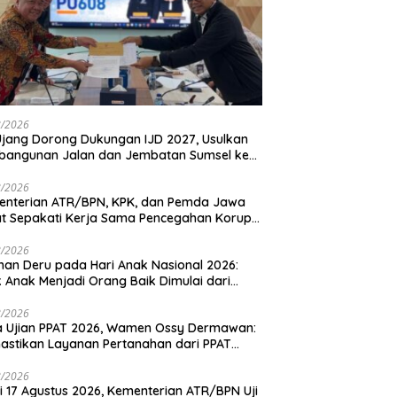
8/2026
Ujang Dorong Dukungan IJD 2027, Usulkan
bangunan Jalan dan Jembatan Sumsel ke
nterian PU
8/2026
enterian ATR/BPN, KPK, dan Pemda Jawa
t Sepakati Kerja Sama Pencegahan Korupsi
a Penguatan Ekonomi Daerah
8/2026
an Deru pada Hari Anak Nasional 2026:
k Anak Menjadi Orang Baik Dimulai dari
ladanan Orang Tua
8/2026
 Ujian PPAT 2026, Wamen Ossy Dermawan:
stikan Layanan Pertanahan dari PPAT
eten, Profesional dan Berintegritas
8/2026
i 17 Agustus 2026, Kementerian ATR/BPN Uji