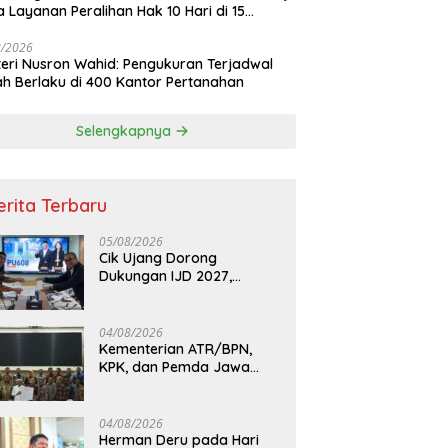
 Layanan Peralihan Hak 10 Hari di 15
tah
8/2026
eri Nusron Wahid: Pengukuran Terjadwal
h Berlaku di 400 Kantor Pertanahan
Selengkapnya
erita Terbaru
05/08/2026
Cik Ujang Dorong
Dukungan IJD 2027,
Usulkan Pembangunan
Jalan dan Jembatan
Sumsel ke Kementerian PU
04/08/2026
Kementerian ATR/BPN,
KPK, dan Pemda Jawa
Barat Sepakati Kerja
Sama Pencegahan Korupsi
serta Penguatan Ekonomi
04/08/2026
Daerah
Herman Deru pada Hari