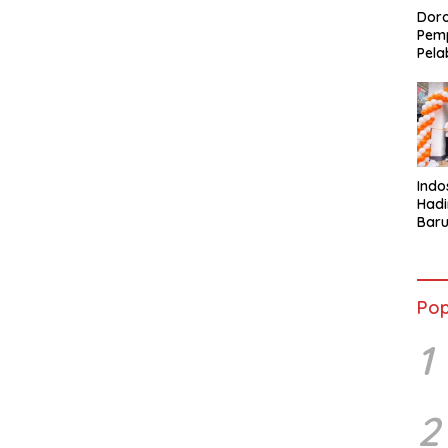
Doro
Pemp
Pela
Indo
Had
Baru
Lewa
den
Coff
Pop
1
2