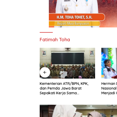
Fatimah Toha
Kementerian ATR/BPN, KPK,
Herman 
orong Dukungan
dan Pemda Jawa Barat
Nasional
ulkan
Sepakati Kerja Sama
Menjadi 
n Jalan dan
Pencegahan Korupsi serta
dari Ket
umsel ke
Penguatan Ekonomi Daerah
 PU