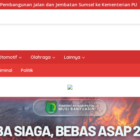
 Jembatan Sumsel ke Kementerian PU
Kementerian ATR/
Otomotif
Olahraga
Lainnya
iminal
Politik