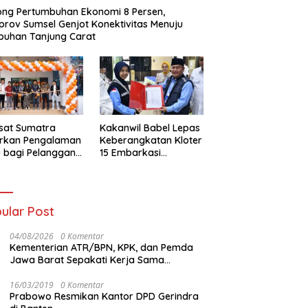
ng Pertumbuhan Ekonomi 8 Persen,
rov Sumsel Genjot Konektivitas Menuju
buhan Tanjung Carat
sat Sumatra
Kakanwil Babel Lepas
irkan Pengalaman
Keberangkatan Kloter
 bagi Pelanggan
15 Embarkasi
t Kolaborasi
Palembang
gan Tomoro
ee
ular Post
04/08/2026
0 Komentar
Kementerian ATR/BPN, KPK, dan Pemda
Jawa Barat Sepakati Kerja Sama
Pencegahan Korupsi serta Penguatan
Ekonomi Daerah
16/03/2019
0 Komentar
Prabowo Resmikan Kantor DPD Gerindra