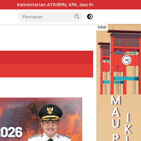
BPN, KPK, dan Pemda Jawa Barat Sepakati Kerja Sama Pencega
tutup