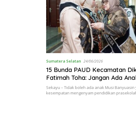
Sumatera Selatan
24/06/2026
15 Bunda PAUD Kecamatan Di
Fatimah Toha: Jangan Ada An
Lewatkan Satu Tahun Praseko
Sekayu – Tidak boleh ada anak Musi Banyuasin
kesempatan mengenyam pendidikan prasekola