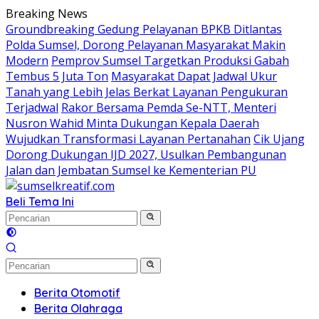
Langsung
Breaking News
ke
Groundbreaking Gedung Pelayanan BPKB Ditlantas
konten
Polda Sumsel, Dorong Pelayanan Masyarakat Makin
Modern
Pemprov Sumsel Targetkan Produksi Gabah
Tembus 5 Juta Ton
Masyarakat Dapat Jadwal Ukur
Tanah yang Lebih Jelas Berkat Layanan Pengukuran
Terjadwal
Rakor Bersama Pemda Se-NTT, Menteri
Nusron Wahid Minta Dukungan Kepala Daerah
Wujudkan Transformasi Layanan Pertanahan
Cik Ujang
Dorong Dukungan IJD 2027, Usulkan Pembangunan
Jalan dan Jembatan Sumsel ke Kementerian PU
Beli Tema Ini
Berita Otomotif
Berita Olahraga