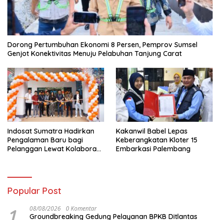
Dorong Pertumbuhan Ekonomi 8 Persen, Pemprov Sumsel
Genjot Konektivitas Menuju Pelabuhan Tanjung Carat
Indosat Sumatra Hadirkan
Kakanwil Babel Lepas
Pengalaman Baru bagi
Keberangkatan Kloter 15
Pelanggan Lewat Kolaborasi
Embarkasi Palembang
dengan Tomoro Coffee
Popular Post
1
08/08/2026
0 Komentar
Groundbreaking Gedung Pelayanan BPKB Ditlantas