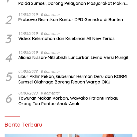
Polda Sumsel, Dorong Pelayanan Masyarakat Makin
Modern
2
16/03/2019
0 Komentar
Prabowo Resmikan Kantor DPD Gerindra di Banten
3
16/03/2019
0 Komentar
Video: Kelemahan dan Kelebihan All New Terios
4
16/03/2019
0 Komentar
Aliansi Nissan-Mitsubishi Luncurkan Livina Versi Mungil
5
04/03/2023
0 Komentar
Libur Akhir Pekan, Gubernur Herman Deru dan KORMI
Sumsel Olahraga Bareng Ribuan Warga OKU
6
04/03/2023
0 Komentar
Tawuran Makan Korban, Wawako Fitrianti Imbau
Orang Tua Pantau Anak-Anak
Berita Terbaru