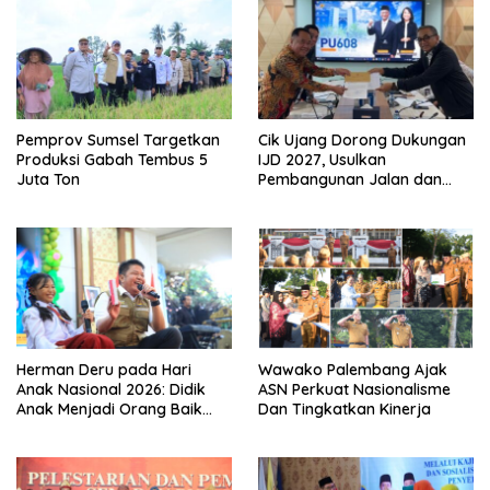
Pemprov Sumsel Targetkan
Cik Ujang Dorong Dukungan
Produksi Gabah Tembus 5
IJD 2027, Usulkan
Juta Ton
Pembangunan Jalan dan
Jembatan Sumsel ke
Kementerian PU
Herman Deru pada Hari
Wawako Palembang Ajak
Anak Nasional 2026: Didik
ASN Perkuat Nasionalisme
Anak Menjadi Orang Baik
Dan Tingkatkan Kinerja
Dimulai dari Keteladanan
Orang Tua