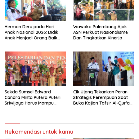
Herman Deru pada Hari
Wawako Palembang Ajak
Anak Nasional 2026: Didik
ASN Perkuat Nasionalisme
Anak Menjadi Orang Baik
Dan Tingkatkan Kinerja
Dimulai dari Keteladanan
Orang Tua
Sekda Sumsel Edward
Cik Ujang Tekankan Peran
Candra Minta Putera Puteri
Strategis Perempuan Saat
Sriwijaya Harus Mampu
Buka Kajian Tafsir Al-Qur’an
Bawa Sumsel Go
BKOW Sumsel
Internasional
Rekomendasi untuk kamu