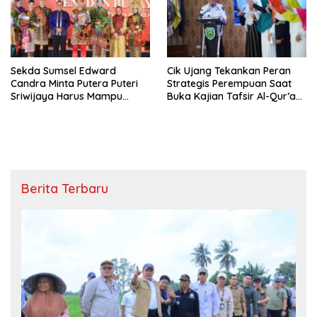
Sekda Sumsel Edward
Cik Ujang Tekankan Peran
Candra Minta Putera Puteri
Strategis Perempuan Saat
Sriwijaya Harus Mampu
Buka Kajian Tafsir Al-Qur’an
Bawa Sumsel Go
BKOW Sumsel
Internasional
Berita Terbaru