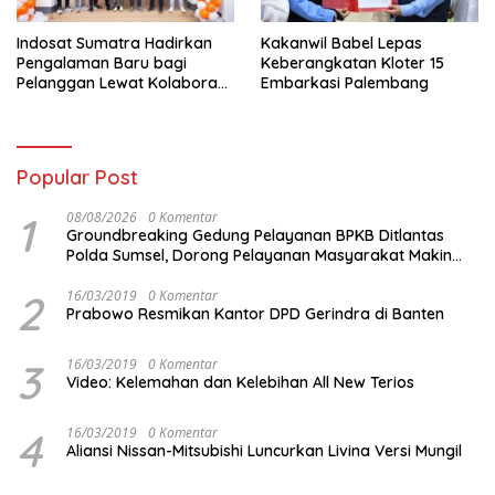
Indosat Sumatra Hadirkan
Kakanwil Babel Lepas
Pengalaman Baru bagi
Keberangkatan Kloter 15
Pelanggan Lewat Kolaborasi
Embarkasi Palembang
dengan Tomoro Coffee
Popular Post
1
08/08/2026
0 Komentar
Groundbreaking Gedung Pelayanan BPKB Ditlantas
Polda Sumsel, Dorong Pelayanan Masyarakat Makin
Modern
2
16/03/2019
0 Komentar
Prabowo Resmikan Kantor DPD Gerindra di Banten
3
16/03/2019
0 Komentar
Video: Kelemahan dan Kelebihan All New Terios
4
16/03/2019
0 Komentar
Aliansi Nissan-Mitsubishi Luncurkan Livina Versi Mungil