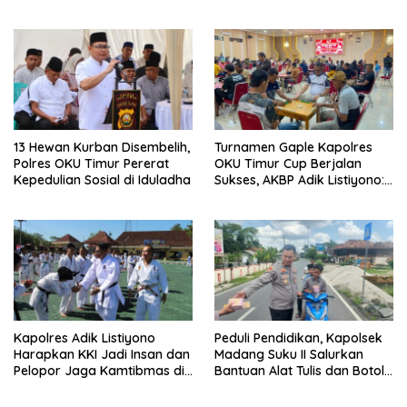
Pelayanan Masyarakat
Makin Modern
13 Hewan Kurban Disembelih,
Turnamen Gaple Kapolres
Polres OKU Timur Pererat
OKU Timur Cup Berjalan
Kepedulian Sosial di Iduladha
Sukses, AKBP Adik Listiyono:
Polri Hadir untuk Masyarakat
Kapolres Adik Listiyono
Peduli Pendidikan, Kapolsek
Harapkan KKI Jadi Insan dan
Madang Suku II Salurkan
Pelopor Jaga Kamtibmas di
Bantuan Alat Tulis dan Botol
OKU Timur
Minum