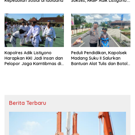
Kepedulian Sosial di Iduladha
Sukses, AKBP Adik Listiyono:
Polri Hadir untuk Masyarakat
Kapolres Adik Listiyono
Peduli Pendidikan, Kapolsek
Harapkan KKI Jadi Insan dan
Madang Suku II Salurkan
Pelopor Jaga Kamtibmas di
Bantuan Alat Tulis dan Botol
OKU Timur
Minum
Berita Terbaru