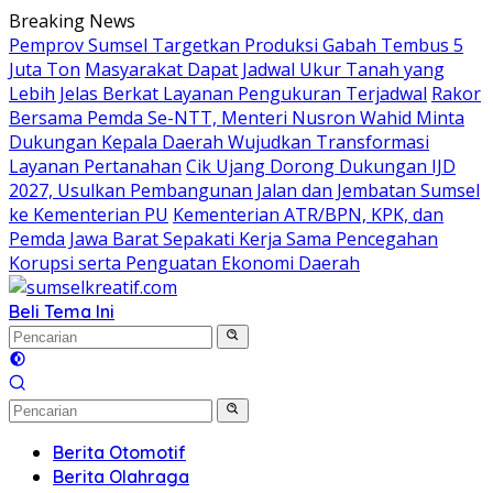
Langsung
Breaking News
ke
Pemprov Sumsel Targetkan Produksi Gabah Tembus 5
konten
Juta Ton
Masyarakat Dapat Jadwal Ukur Tanah yang
Lebih Jelas Berkat Layanan Pengukuran Terjadwal
Rakor
Bersama Pemda Se-NTT, Menteri Nusron Wahid Minta
Dukungan Kepala Daerah Wujudkan Transformasi
Layanan Pertanahan
Cik Ujang Dorong Dukungan IJD
2027, Usulkan Pembangunan Jalan dan Jembatan Sumsel
ke Kementerian PU
Kementerian ATR/BPN, KPK, dan
Pemda Jawa Barat Sepakati Kerja Sama Pencegahan
Korupsi serta Penguatan Ekonomi Daerah
Beli Tema Ini
Berita Otomotif
Berita Olahraga