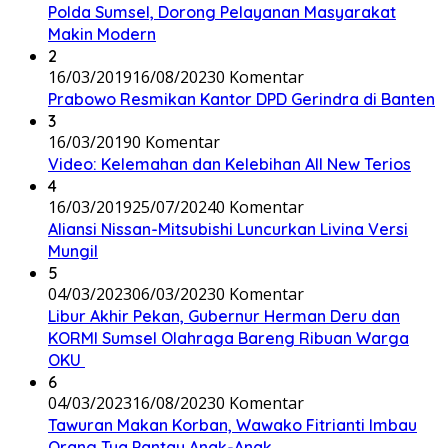
Polda Sumsel, Dorong Pelayanan Masyarakat
Makin Modern
2
16/03/2019
16/08/2023
0 Komentar
Prabowo Resmikan Kantor DPD Gerindra di Banten
3
16/03/2019
0 Komentar
Video: Kelemahan dan Kelebihan All New Terios
4
16/03/2019
25/07/2024
0 Komentar
Aliansi Nissan-Mitsubishi Luncurkan Livina Versi
Mungil
5
04/03/2023
06/03/2023
0 Komentar
Libur Akhir Pekan, Gubernur Herman Deru dan
KORMI Sumsel Olahraga Bareng Ribuan Warga
OKU
6
04/03/2023
16/08/2023
0 Komentar
Tawuran Makan Korban, Wawako Fitrianti Imbau
Orang Tua Pantau Anak-Anak