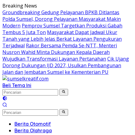
Langsung
Breaking News
ke
Groundbreaking Gedung Pelayanan BPKB Ditlantas
konten
Polda Sumsel, Dorong Pelayanan Masyarakat Makin
Modern
Pemprov Sumsel Targetkan Produksi Gabah
Tembus 5 Juta Ton
Masyarakat Dapat Jadwal Ukur
Tanah yang Lebih Jelas Berkat Layanan Pengukuran
Terjadwal
Rakor Bersama Pemda Se-NTT, Menteri
Nusron Wahid Minta Dukungan Kepala Daerah
Wujudkan Transformasi Layanan Pertanahan
Cik Ujang
Dorong Dukungan IJD 2027, Usulkan Pembangunan
Jalan dan Jembatan Sumsel ke Kementerian PU
Beli Tema Ini
Berita Otomotif
Berita Olahraga