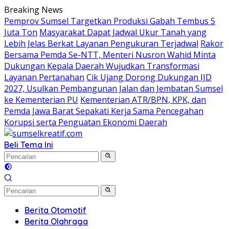
Langsung
Breaking News
ke
Pemprov Sumsel Targetkan Produksi Gabah Tembus 5
konten
Juta Ton
Masyarakat Dapat Jadwal Ukur Tanah yang
Lebih Jelas Berkat Layanan Pengukuran Terjadwal
Rakor
Bersama Pemda Se-NTT, Menteri Nusron Wahid Minta
Dukungan Kepala Daerah Wujudkan Transformasi
Layanan Pertanahan
Cik Ujang Dorong Dukungan IJD
2027, Usulkan Pembangunan Jalan dan Jembatan Sumsel
ke Kementerian PU
Kementerian ATR/BPN, KPK, dan
Pemda Jawa Barat Sepakati Kerja Sama Pencegahan
Korupsi serta Penguatan Ekonomi Daerah
Beli Tema Ini
Berita Otomotif
Berita Olahraga