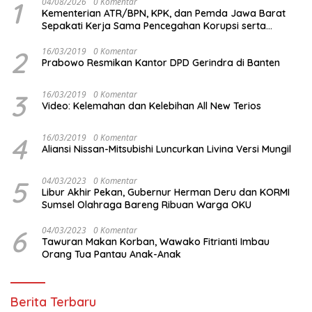
1
04/08/2026
0 Komentar
Kementerian ATR/BPN, KPK, dan Pemda Jawa Barat
Sepakati Kerja Sama Pencegahan Korupsi serta
Penguatan Ekonomi Daerah
2
16/03/2019
0 Komentar
Prabowo Resmikan Kantor DPD Gerindra di Banten
3
16/03/2019
0 Komentar
Video: Kelemahan dan Kelebihan All New Terios
4
16/03/2019
0 Komentar
Aliansi Nissan-Mitsubishi Luncurkan Livina Versi Mungil
5
04/03/2023
0 Komentar
Libur Akhir Pekan, Gubernur Herman Deru dan KORMI
Sumsel Olahraga Bareng Ribuan Warga OKU
6
04/03/2023
0 Komentar
Tawuran Makan Korban, Wawako Fitrianti Imbau
Orang Tua Pantau Anak-Anak
Berita Terbaru