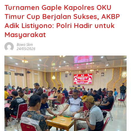
Turnamen Gaple Kapolres OKU
Timur Cup Berjalan Sukses, AKBP
Adik Listiyono: Polri Hadir untuk
Masyarakat
Bowo Skm
24/05/2026