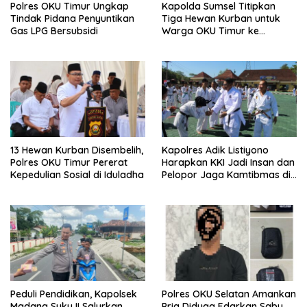
Polres OKU Timur Ungkap
Kapolda Sumsel Titipkan
Tindak Pidana Penyuntikan
Tiga Hewan Kurban untuk
Gas LPG Bersubsidi
Warga OKU Timur ke
Kapolres Adik Listiyono
13 Hewan Kurban Disembelih,
Kapolres Adik Listiyono
Polres OKU Timur Pererat
Harapkan KKI Jadi Insan dan
Kepedulian Sosial di Iduladha
Pelopor Jaga Kamtibmas di
OKU Timur
Peduli Pendidikan, Kapolsek
Polres OKU Selatan Amankan
Madang Suku II Salurkan
Pria Diduga Edarkan Sabu