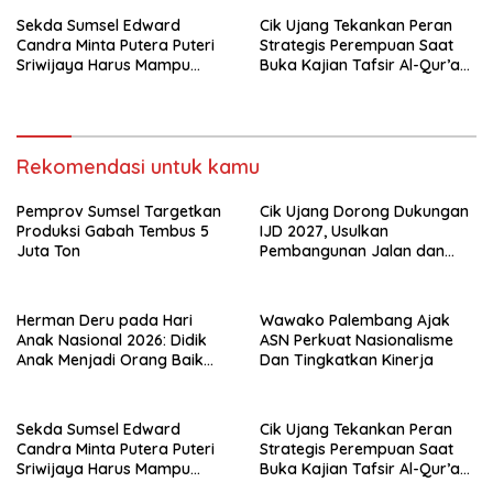
Sekda Sumsel Edward
Cik Ujang Tekankan Peran
Candra Minta Putera Puteri
Strategis Perempuan Saat
Sriwijaya Harus Mampu
Buka Kajian Tafsir Al-Qur’an
Bawa Sumsel Go
BKOW Sumsel
Internasional
Rekomendasi untuk kamu
Pemprov Sumsel Targetkan
Cik Ujang Dorong Dukungan
Produksi Gabah Tembus 5
IJD 2027, Usulkan
Juta Ton
Pembangunan Jalan dan
Jembatan Sumsel ke
Kementerian PU
Herman Deru pada Hari
Wawako Palembang Ajak
Anak Nasional 2026: Didik
ASN Perkuat Nasionalisme
Anak Menjadi Orang Baik
Dan Tingkatkan Kinerja
Dimulai dari Keteladanan
Orang Tua
Sekda Sumsel Edward
Cik Ujang Tekankan Peran
Candra Minta Putera Puteri
Strategis Perempuan Saat
Sriwijaya Harus Mampu
Buka Kajian Tafsir Al-Qur’an
Bawa Sumsel Go
BKOW Sumsel