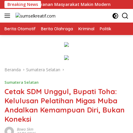
Langsung
rong Pelayanan Masyarakat Makin Modern
Breaking News
Pemprov Sums
ke
konten
Berita Otomotif
Berita Olahraga
Kriminal
Politik
Beranda
Sumatera Selatan
Sumatera Selatan
Cetak SDM Unggul, Bupati Toha:
Kelulusan Pelatihan Migas Muba
Andalkan Kemampuan Diri, Bukan
Koneksi
Bowo Skm