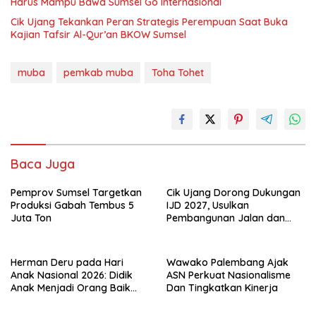
Harus Mampu Bawa Sumsel Go Internasional
Cik Ujang Tekankan Peran Strategis Perempuan Saat Buka
Kajian Tafsir Al-Qur’an BKOW Sumsel
muba
pemkab muba
Toha Tohet
Baca Juga
Pemprov Sumsel Targetkan
Cik Ujang Dorong Dukungan
Produksi Gabah Tembus 5
IJD 2027, Usulkan
Juta Ton
Pembangunan Jalan dan
Jembatan Sumsel ke
Kementerian PU
Herman Deru pada Hari
Wawako Palembang Ajak
Anak Nasional 2026: Didik
ASN Perkuat Nasionalisme
Anak Menjadi Orang Baik
Dan Tingkatkan Kinerja
Dimulai dari Keteladanan
Orang Tua