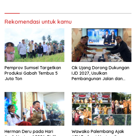
Internasional
Rekomendasi untuk kamu
Pemprov Sumsel Targetkan
Cik Ujang Dorong Dukungan
Produksi Gabah Tembus 5
IJD 2027, Usulkan
Juta Ton
Pembangunan Jalan dan
Jembatan Sumsel ke
Kementerian PU
Herman Deru pada Hari
Wawako Palembang Ajak