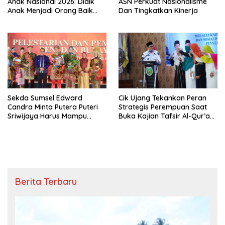
Anak Nasional 2026: Didik
ASN Perkuat Nasionalisme
Anak Menjadi Orang Baik
Dan Tingkatkan Kinerja
Dimulai dari Keteladanan
Orang Tua
Sekda Sumsel Edward
Cik Ujang Tekankan Peran
Candra Minta Putera Puteri
Strategis Perempuan Saat
Sriwijaya Harus Mampu
Buka Kajian Tafsir Al-Qur’an
Bawa Sumsel Go
BKOW Sumsel
Internasional
Berita Terbaru