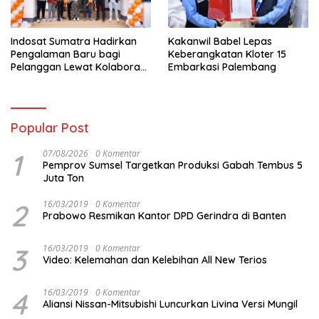
Indosat Sumatra Hadirkan
Kakanwil Babel Lepas
Pengalaman Baru bagi
Keberangkatan Kloter 15
Pelanggan Lewat Kolaborasi
Embarkasi Palembang
dengan Tomoro Coffee
Popular Post
1
07/08/2026
0 Komentar
Pemprov Sumsel Targetkan Produksi Gabah Tembus 5
Juta Ton
2
16/03/2019
0 Komentar
Prabowo Resmikan Kantor DPD Gerindra di Banten
3
16/03/2019
0 Komentar
Video: Kelemahan dan Kelebihan All New Terios
4
16/03/2019
0 Komentar
Aliansi Nissan-Mitsubishi Luncurkan Livina Versi Mungil