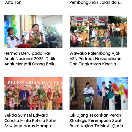
Juta Ton
Pembangunan Jalan dan
Jembatan Sumsel ke
Kementerian PU
Herman Deru pada Hari
Wawako Palembang Ajak
Anak Nasional 2026: Didik
ASN Perkuat Nasionalisme
Anak Menjadi Orang Baik
Dan Tingkatkan Kinerja
Dimulai dari Keteladanan
Orang Tua
Sekda Sumsel Edward
Cik Ujang Tekankan Peran
Candra Minta Putera Puteri
Strategis Perempuan Saat
Sriwijaya Harus Mampu
Buka Kajian Tafsir Al-Qur’an
Bawa Sumsel Go
BKOW Sumsel