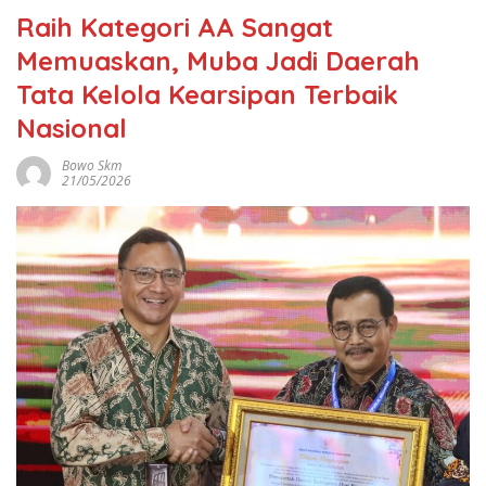
Raih Kategori AA Sangat
Memuaskan, Muba Jadi Daerah
Tata Kelola Kearsipan Terbaik
Nasional
Bowo Skm
21/05/2026