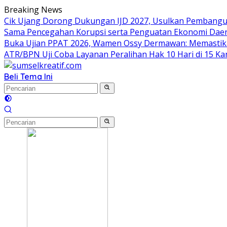
Langsung
Breaking News
ke
Cik Ujang Dorong Dukungan IJD 2027, Usulkan Pembangu
konten
Sama Pencegahan Korupsi serta Penguatan Ekonomi Dae
Buka Ujian PPAT 2026, Wamen Ossy Dermawan: Memastikan
ATR/BPN Uji Coba Layanan Peralihan Hak 10 Hari di 15 Ka
Beli Tema Ini