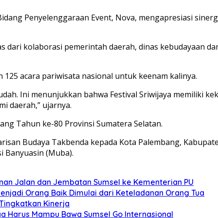
a Bidang Penyelenggaraan Event, Nova, mengapresiasi sin
pas dari kolaborasi pemerintah daerah, dinas kebudayaan da
n 125 acara pariwisata nasional untuk keenam kalinya.
dah. Ini menunjukkan bahwa Festival Sriwijaya memiliki ke
i daerah,” ujarnya.
Ulang Tahun ke-80 Provinsi Sumatera Selatan.
Warisan Budaya Takbenda kepada Kota Palembang, Kabupate
si Banyuasin (Muba).
unan Jalan dan Jembatan Sumsel ke Kementerian PU
enjadi Orang Baik Dimulai dari Keteladanan Orang Tua
ingkatkan Kinerja
aya Harus Mampu Bawa Sumsel Go Internasional