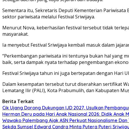
Sementara itu, Sekretaris Deputi Kementerian Pariwisat
sektor pariwisata melalui Festival Sriwijaya.
Menurut Nova, keberhasilan festival tersebut tidak terle
masyarakat.
Ia menyebut Festival Sriwijaya kembali masuk dalam jajara
“Perkembangan pariwisata ini tentunya bukan hal yang mu
baik, serta dampak nyata terhadap pengembangan ekonom
Festival Sriwijaya tahun ini juga bertepatan dengan Hari 
Dalam kesempatan tersebut turut diserahkan sertifikat 
Lematang Ilir (PALI), Kota Prabumulih, dan Kabupaten Mu
Berita Terkait
Cik Ujang Dorong Dukungan IJD 2027, Usulkan Pembang
Herman Deru pada Hari Anak Nasional 2026: Didik Anak M
Wawako Palembang Ajak ASN Perkuat Nasionalisme Dan T
Sekda Sumsel Edward Candra Minta Putera Puteri Sriwij