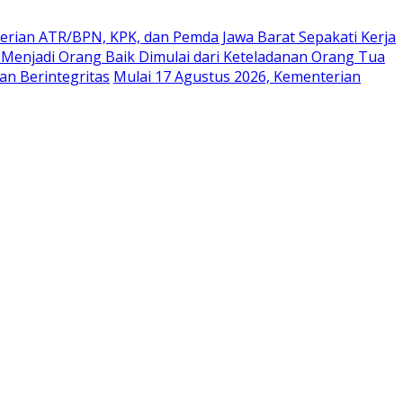
rian ATR/BPN, KPK, dan Pemda Jawa Barat Sepakati Kerja
 Menjadi Orang Baik Dimulai dari Keteladanan Orang Tua
n Berintegritas
Mulai 17 Agustus 2026, Kementerian