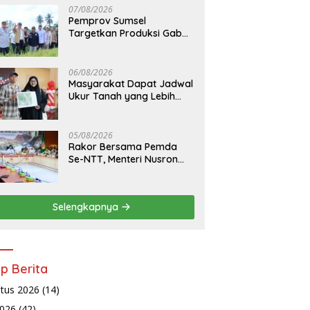
07/08/2026
Pemprov Sumsel
Targetkan Produksi Gabah
Tembus 5 Juta Ton
06/08/2026
Masyarakat Dapat Jadwal
Ukur Tanah yang Lebih
Jelas Berkat Layanan
Pengukuran Terjadwal
05/08/2026
Rakor Bersama Pemda
Se-NTT, Menteri Nusron
Wahid Minta Dukungan
Kepala Daerah Wujudkan
Transformasi Layanan
Selengkapnya
Pertanahan
ip Berita
tus 2026
(14)
2026
(42)