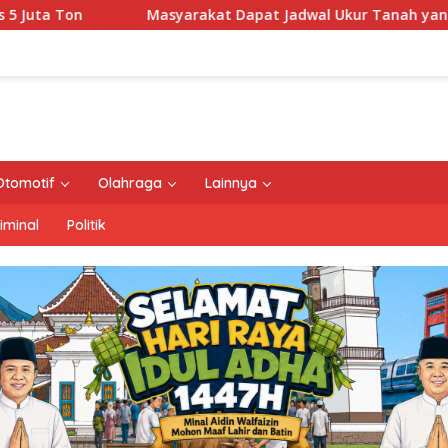
at Dapat Jadwal Ukur Tanah yang Lebih Jelas Berkat Layanan 
Otomotif
Olahraga
Lainnya
iminal
Politik