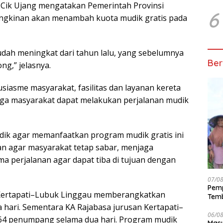
, Cik Ujang mengatakan Pemerintah Provinsi
6
ngkinan akan menambah kuota mudik gratis pada
 sudah meningkat dari tahun lalu, yang sebelumnya
Ber
ng,” jelasnya.
siasme masyarakat, fasilitas dan layanan kereta
gga masyarakat dapat melakukan perjalanan mudik
ik agar memanfaatkan program mudik gratis ini
an agar masyarakat tetap sabar, menjaga
a perjalanan agar dapat tiba di tujuan dengan
07/0
Pemp
n Kertapati–Lubuk Linggau memberangkatkan
Temb
hari. Sementara KA Rajabasa jurusan Kertapati–
06/0
4 penumpang selama dua hari. Program mudik