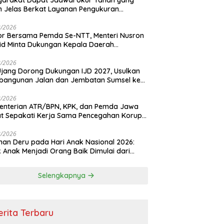
arakat Dapat Jadwal Ukur Tanah yang
h Jelas Berkat Layanan Pengukuran
adwal
8/2026
r Bersama Pemda Se-NTT, Menteri Nusron
d Minta Dukungan Kepala Daerah
dkan Transformasi Layanan Pertanahan
8/2026
Ujang Dorong Dukungan IJD 2027, Usulkan
bangunan Jalan dan Jembatan Sumsel ke
nterian PU
8/2026
enterian ATR/BPN, KPK, dan Pemda Jawa
t Sepakati Kerja Sama Pencegahan Korupsi
a Penguatan Ekonomi Daerah
8/2026
an Deru pada Hari Anak Nasional 2026:
k Anak Menjadi Orang Baik Dimulai dari
ladanan Orang Tua
Selengkapnya
erita Terbaru