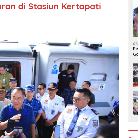
an di Stasiun Kertapati
07
Pe
Ga