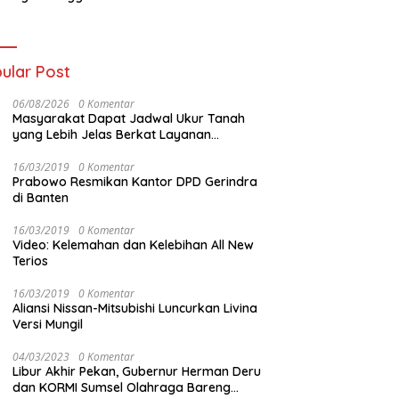
t Kolaborasi
Palembang
gan Tomoro
ee
ular Post
06/08/2026
0 Komentar
Masyarakat Dapat Jadwal Ukur Tanah
yang Lebih Jelas Berkat Layanan
Pengukuran Terjadwal
16/03/2019
0 Komentar
Prabowo Resmikan Kantor DPD Gerindra
di Banten
16/03/2019
0 Komentar
Video: Kelemahan dan Kelebihan All New
Terios
16/03/2019
0 Komentar
Aliansi Nissan-Mitsubishi Luncurkan Livina
Versi Mungil
04/03/2023
0 Komentar
Libur Akhir Pekan, Gubernur Herman Deru
dan KORMI Sumsel Olahraga Bareng