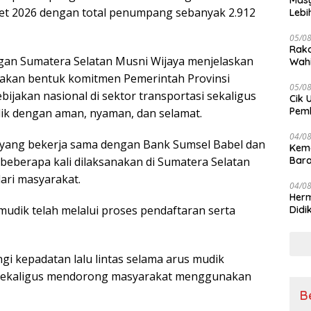
Masy
ret 2026 dengan total penumpang sebanyak 2.912
Lebi
Terj
05/0
Rako
gan Sumatera Selatan Musni Wijaya menjelaskan
Wahi
Wuju
pakan bentuk komitmen Pemerintah Provinsi
05/0
jakan nasional di sektor transportasi sekaligus
Cik 
Pem
k dengan aman, nyaman, dan selamat.
Keme
04/0
 yang bekerja sama dengan Bank Sumsel Babel dan
Kem
 beberapa kali dilaksanakan di Sumatera Selatan
Bara
sert
ari masyarakat.
04/0
Herm
dik telah melalui proses pendaftaran serta
Didi
Kete
i kepadatan lalu lintas selama arus mudik
 sekaligus mendorong masyarakat menggunakan
B