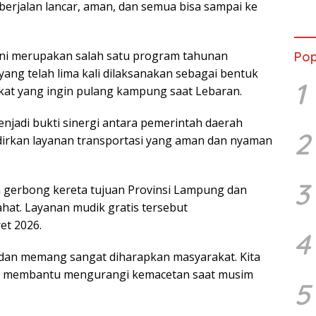
erjalan lancar, aman, dan semua bisa sampai ke
Lewa
den
Coff
ini merupakan salah satu program tahunan
Pop
ang telah lima kali dilaksanakan sebagai bentuk
1
at yang ingin pulang kampung saat Lebaran.
jadi bukti sinergi antara pemerintah daerah
2
irkan layanan transportasi yang aman dan nyaman
3
an gerbong kereta tujuan Provinsi Lampung dan
hat. Layanan mudik gratis tersebut
et 2026.
4
dan memang sangat diharapkan masyarakat. Kita
pat membantu mengurangi kemacetan saat musim
5