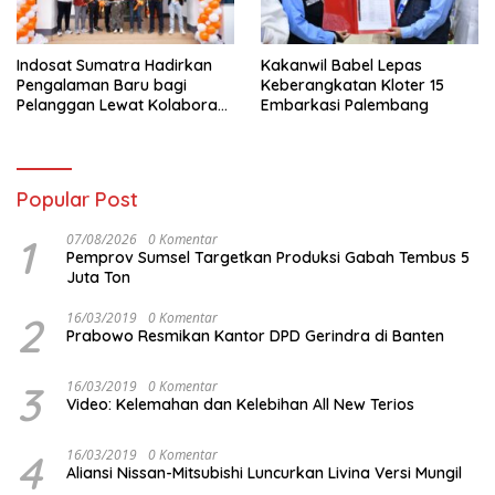
Indosat Sumatra Hadirkan
Kakanwil Babel Lepas
Pengalaman Baru bagi
Keberangkatan Kloter 15
Pelanggan Lewat Kolaborasi
Embarkasi Palembang
dengan Tomoro Coffee
Popular Post
1
07/08/2026
0 Komentar
Pemprov Sumsel Targetkan Produksi Gabah Tembus 5
Juta Ton
2
16/03/2019
0 Komentar
Prabowo Resmikan Kantor DPD Gerindra di Banten
3
16/03/2019
0 Komentar
Video: Kelemahan dan Kelebihan All New Terios
4
16/03/2019
0 Komentar
Aliansi Nissan-Mitsubishi Luncurkan Livina Versi Mungil