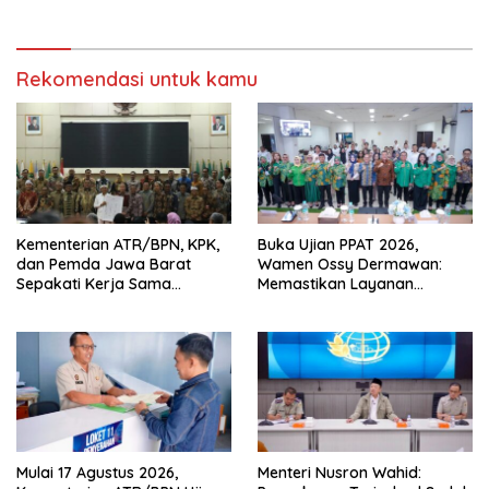
Sementara
Tempatkan Rakyat sebagai
Raja yang Harus Dilayani
Rekomendasi untuk kamu
Kementerian ATR/BPN, KPK,
Buka Ujian PPAT 2026,
dan Pemda Jawa Barat
Wamen Ossy Dermawan:
Sepakati Kerja Sama
Memastikan Layanan
Pencegahan Korupsi serta
Pertanahan dari PPAT
Penguatan Ekonomi Daerah
Kompeten, Profesional dan
Berintegritas
Mulai 17 Agustus 2026,
Menteri Nusron Wahid: