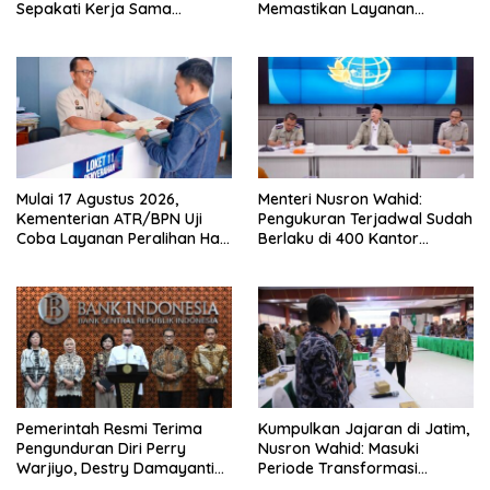
Sepakati Kerja Sama
Memastikan Layanan
Pencegahan Korupsi serta
Pertanahan dari PPAT
Penguatan Ekonomi Daerah
Kompeten, Profesional dan
Berintegritas
Mulai 17 Agustus 2026,
Menteri Nusron Wahid:
Kementerian ATR/BPN Uji
Pengukuran Terjadwal Sudah
Coba Layanan Peralihan Hak
Berlaku di 400 Kantor
10 Hari di 15 Kantah
Pertanahan
Pemerintah Resmi Terima
Kumpulkan Jajaran di Jatim,
Pengunduran Diri Perry
Nusron Wahid: Masuki
Warjiyo, Destry Damayanti
Periode Transformasi
Jalankan Tugas Gubernur BI
Organisasi dan Layanan,