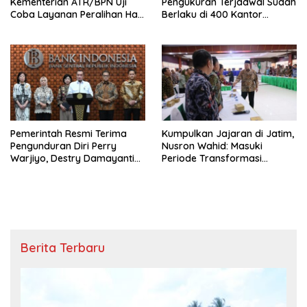
Kementerian ATR/BPN Uji
Pengukuran Terjadwal Sudah
Coba Layanan Peralihan Hak
Berlaku di 400 Kantor
10 Hari di 15 Kantah
Pertanahan
Pemerintah Resmi Terima
Kumpulkan Jajaran di Jatim,
Pengunduran Diri Perry
Nusron Wahid: Masuki
Warjiyo, Destry Damayanti
Periode Transformasi
Jalankan Tugas Gubernur BI
Organisasi dan Layanan,
Sementara
Tempatkan Rakyat sebagai
Raja yang Harus Dilayani
Berita Terbaru